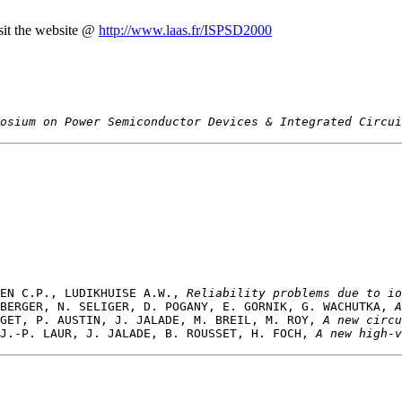
isit the website @
http://www.laas.fr/ISPSD2000
osium on Power Semiconductor Devices & Integrated Circui
EN C.P., LUDIKHUISE A.W., 
Reliability problems due to io
BERGER, N. SELIGER, D. POGANY, E. GORNIK, G. WACHUTKA, 
A
GET, P. AUSTIN, J. JALADE, M. BREIL, M. ROY, 
A new circu
J.-P. LAUR, J. JALADE, B. ROUSSET, H. FOCH, 
A new high-v