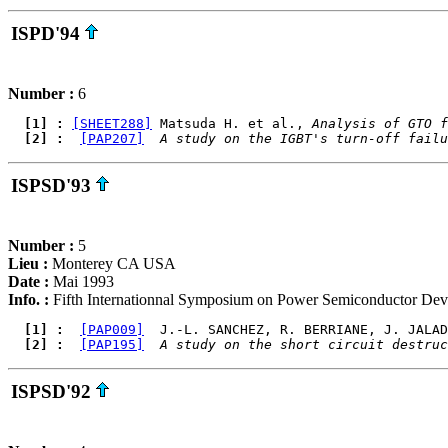
ISPD'94
Number :
6
  [1] : 
[SHEET288]
 Matsuda H. et al., 
Analysis of GTO f
  [2] : 
[PAP207]
A study on the IGBT's turn-off failu
ISPSD'93
Number :
5
Lieu :
Monterey CA USA
Date :
Mai 1993
Info. :
Fifth Internationnal Symposium on Power Semiconductor Dev
  [1] : 
[PAP009]
  J.-L. SANCHEZ, R. BERRIANE, J. JALAD
  [2] : 
[PAP195]
A study on the short circuit destruc
ISPSD'92