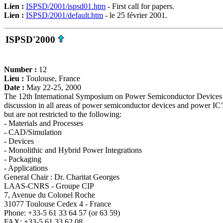
Lien :
ISPSD/2001/ispsd01.htm
- First call for papers.
Lien :
ISPSD/2001/default.htm
- le 25 février 2001.
ISPSD'2000
Number :
12
Lieu :
Toulouse, France
Date :
May 22-25, 2000
The 12th International Symposium on Power Semiconductor Devices 
discussion in all areas of power semiconductor devices and power IC’s 
but are not restricted to the following:
- Materials and Processes
- CAD/Simulation
- Devices
- Monolithic and Hybrid Power Integrations
- Packaging
- Applications
General Chair : Dr. Charitat Georges
LAAS-CNRS - Groupe CIP
7, Avenue du Colonel Roche
31077 Toulouse Cedex 4 - France
Phone: +33-5 61 33 64 57 (or 63 59)
FAX: +33-5 61 33 62 08