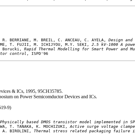
 R. BERRIANE, M. BREIL, C. ANCEAU, C. AYELA, 
Design and 
ME, T. FUJII, M. ICHIJYOU, M.Y. SEKI, 
2.5 kV-1000 A powe
 Borucki, 
Rapid Thermal Modelling for Smart Power and Mu
otor control
evices & ICs, 1995, 95CH35785.
mposium on Power Semicomductor Devices and ICs.
619-9)
Physically based DMOS transistor model implemented in SP
WA, T. TANAKA, K. MOCHIZUKI, 
Active surge voltage clampe
 A. BIROLINI, 
Thermal stress related packaging failure i