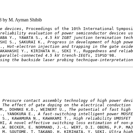
98 by M. Ayman Shibib
e devices
reliability evaluation of power semiconductor devices us
ABA Y., YAWATA S., 
4.5 kV IGBT junction termination tech
SHI S., SAKURAI K., 
Progress in development of high powe
., 
Hot-electron injection and trapping in the gate oxid
AKAHASHI Y., KIRIHATA H., SEKI Y., 
Ruggedness and reliab
parallel-connected 4.5 kV trench-IEGTs
sing the backside laser probing technique-interpretation
 
Pressure contact assembly technology of high power devi
 
The effect of gate doping on the electrical conduction 
M., DOHNKE K.O., WEINERT U., 
The potential of fast high 
., YANOKURA E., 
A fast-switching intelligent power MOSFE
 S., KAWAMURA N., KAWAKAMI T., 
High reliability UMOSFET 
HI, 
A novel effective switching loss estimation of non-p
.W. BECKER, E. NORMAND, J.-L. WERT, D.I. OBERG, P.P. MAJ
 M. SOUTOME, T. TAKANO, H. KIRIHATA, Y. SEKI, 
Ultra high