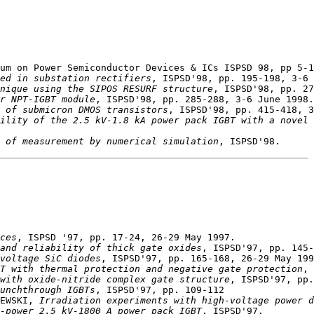
ed in substation rectifiers
nique using the SIPOS RESURF structure
r NPT-IGBT module
e of submicron DMOS transistors
ility of the 2.5 kV-1.8 kA power pack IGBT with a novel 
 of measurement by numerical simulation
ces
and reliability of thick gate oxides
voltage SiC diodes
T with thermal protection and negative gate protection
with oxide-nitride complex gate structure
unchthrough IGBTs
EWSKI, 
Irradiation experiments with high-voltage power d
-power 2.5 kV-1800 A power pack IGBT