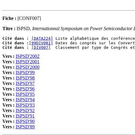
Fiche :
[CONF007]
Titre :
ISPSD,
Internationnal Symposium on Power Semiconductor De
Cité dans :
[DATA224]
Cité dans :
[99DIV081]
 Dates des congrès sur les 
Convert
Cité dans :
[DIV007]
Vers :
ISPSD'2002
Vers :
ISPSD'2001
Vers :
ISPSD'2000
Vers :
ISPSD'99
Vers :
ISPSD'98
Vers :
ISPSD'97
Vers :
ISPSD'96
Vers :
ISPSD'95
Vers :
ISPSD'94
Vers :
ISPSD'93
Vers :
ISPSD'92
Vers :
ISPSD'91
Vers :
ISPSD'90
Vers :
ISPSD'89