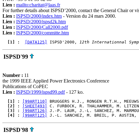
Lien :
mailto:charitat@laas.fr
For further details about ISPSD’2000, contact the General Chair or v
Lien :
ISPSD/2000/index.htm
- Version du 24 mars 2000.
Lien :
ISPSD/2000/ispsd2k.htm
Lien :
ISPSD/2000/Call2000.pdf
Lien :
ISPSD/2000/committe.htm
  [1] : 
[DATA125]
 ISPSD'2000, 
12th Internationnal Symp
ISPSD'99
Number :
11
the 1999 IEEE Applied Power Electronics Conference
Publications of CoPEC
Lien :
ISPSD/1999/ispsd99.pdf
- 127 ko.
  [1] : 
[99ART110]
 BRUGGERS H.J., RONGEN R.T.H., MEEUWS
  [2] : 
[SHEET493]
 C. FURBOCK, R. THALHAMMER, M. LITZEN
  [3] : 
[99ART126]
 J.-P. LAUR, J.-L. SANCHEZ, M. MARMOU
  [4] : 
[99ART125]
 J.-L. SANCHEZ, M. BREIL, P. AUSTIN, 
ISPSD'98