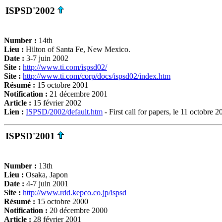
ISPSD'2002
Number :
14th
Lieu :
Hilton of Santa Fe, New Mexico.
Date :
3-7 juin 2002
Site :
http://www.ti.com/ispsd02/
Site :
http://www.ti.com/corp/docs/ispsd02/index.htm
Résumé :
15 octobre 2001
Notification :
21 décembre 2001
Article :
15 février 2002
Lien :
ISPSD/2002/default.htm
- First call for papers, le 11 octobre 2
ISPSD'2001
Number :
13th
Lieu :
Osaka, Japon
Date :
4-7 juin 2001
Site :
http://www.rdd.kepco.co.jp/ispsd
Résumé :
15 octobre 2000
Notification :
20 décembre 2000
Article :
28 février 2001