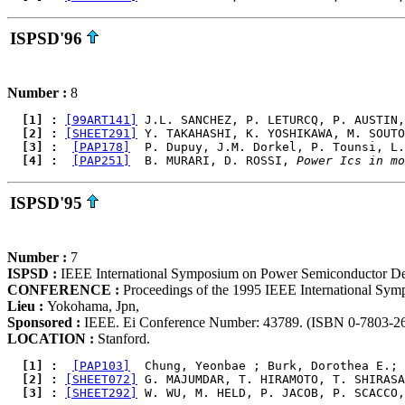
ISPSD'96
Number :
8
  [1] : 
[99ART141]
 J.L. SANCHEZ, P. LETURCQ, P. AUSTIN,
  [2] : 
[SHEET291]
 Y. TAKAHASHI, K. YOSHIKAWA, M. SOUTO
  [3] : 
[PAP178]
  P. Dupuy, J.M. Dorkel, P. Tounsi, L.
  [4] : 
[PAP251]
  B. MURARI, D. ROSSI, 
Power Ics in m
ISPSD'95
Number :
7
ISPSD :
IEEE International Symposium on Power Semiconductor D
CONFERENCE :
Proceedings of the 1995 IEEE International Sy
Lieu :
Yokohama, Jpn,
Sponsored :
IEEE. Ei Conference Number: 43789. (ISBN 0-7803-2
LOCATION :
Stanford.
  [1] : 
[PAP103]
  Chung, Yeonbae ; Burk, Dorothea E.; 
  [2] : 
[SHEET072]
 G. MAJUMDAR, T. HIRAMOTO, T. SHIRASA
  [3] : 
[SHEET292]
 W. WU, M. HELD, P. JACOB, P. SCACCO,