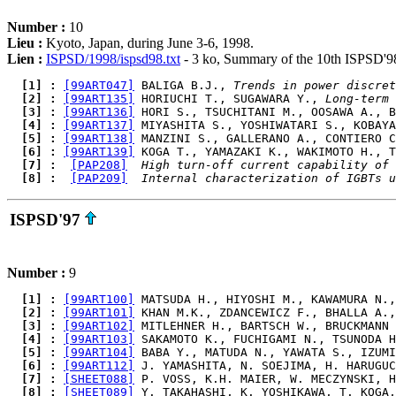
Number :
10
Lieu :
Kyoto, Japan, during June 3-6, 1998.
Lien :
ISPSD/1998/ispsd98.txt
- 3 ko, Summary of the 10th ISPSD'
  [1] : 
[99ART047]
 BALIGA B.J., 
Trends in power discret
  [2] : 
[99ART135]
 HORIUCHI T., SUGAWARA Y., 
Long-term 
  [3] : 
[99ART136]
 HORI S., TSUCHITANI M., OOSAWA A., B
  [4] : 
[99ART137]
 MIYASHITA S., YOSHIWATARI S., KOBAYA
  [5] : 
[99ART138]
 MANZINI S., GALLERANO A., CONTIERO C
  [6] : 
[99ART139]
 KOGA T., YAMAZAKI K., WAKIMOTO H., T
  [7] : 
[PAP208]
High turn-off current capability of 
  [8] : 
[PAP209]
Internal characterization of IGBTs u
ISPSD'97
Number :
9
  [1] : 
[99ART100]
 MATSUDA H., HIYOSHI M., KAWAMURA N.,
  [2] : 
[99ART101]
 KHAN M.K., ZDANCEWICZ F., BHALLA A.,
  [3] : 
[99ART102]
 MITLEHNER H., BARTSCH W., BRUCKMANN 
  [4] : 
[99ART103]
 SAKAMOTO K., FUCHIGAMI N., TSUNODA H
  [5] : 
[99ART104]
 BABA Y., MATUDA N., YAWATA S., IZUMI
  [6] : 
[99ART112]
 J. YAMASHITA, N. SOEJIMA, H. HARUGUC
  [7] : 
[SHEET088]
 P. VOSS, K.H. MAIER, W. MECZYNSKI, H
  [8] : 
[SHEET089]
 Y. TAKAHASHI, K. YOSHIKAWA, T. KOGA,