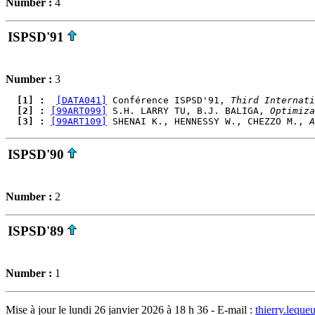
Number :
4
ISPSD'91
Number :
3
  [1] : 
[DATA041]
 Conférence ISPSD'91, 
Third Internati
  [2] : 
[99ART099]
 S.H. LARRY TU, B.J. BALIGA, 
Optimiza
  [3] : 
[99ART109]
 SHENAI K., HENNESSY W., CHEZZO M., 
A
ISPSD'90
Number :
2
ISPSD'89
Number :
1
Mise à jour le lundi 26 janvier 2026 à 18 h 36 - E-mail :
thierry.lequ