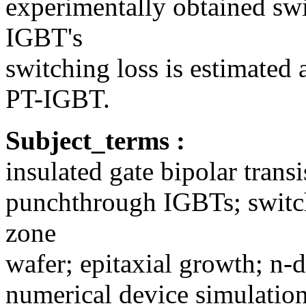
experimentally obtained swi
IGBT's
switching loss is estimated
PT-IGBT.
Subject_terms :
insulated gate bipolar tran
punchthrough IGBTs; switchi
zone
wafer; epitaxial growth; n-d
numerical device simulatio