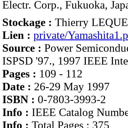
Electr. Corp., Fukuoka, Jap
Stockage :
Thierry LEQU
Lien :
private/Yamashita1.
Source :
Power Semiconduct
ISPSD '97., 1997 IEEE Int
Pages :
109 - 112
Date :
26-29 May 1997
ISBN :
0-7803-3993-2
Info :
IEEE Catalog Numb
Info :
Total Pages : 375