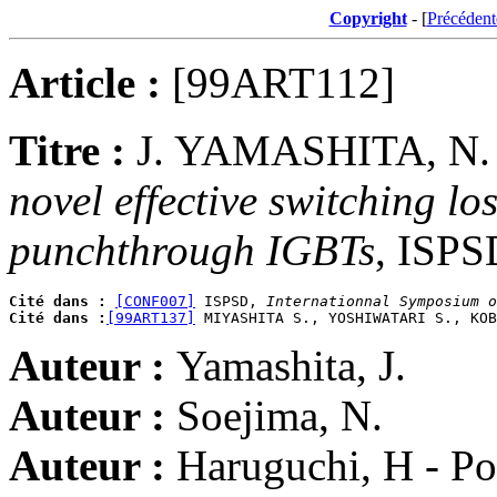
Copyright
- [
Précédent
Article :
[99ART112]
Titre :
J. YAMASHITA, N
novel effective switching lo
punchthrough IGBTs
, ISPS
Cité dans :
[CONF007]
 ISPSD, 
Internationnal Symposium o
Cité dans :
[99ART137]
 MIYASHITA S., YOSHIWATARI S., KOB
Auteur :
Yamashita, J.
Auteur :
Soejima, N.
Auteur :
Haruguchi, H - Po