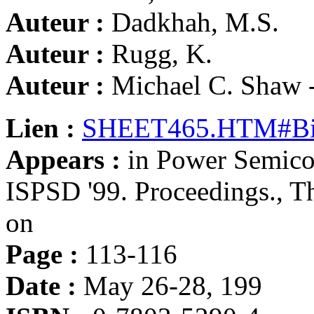
Auteur :
Dadkhah, M.S.
Auteur :
Rugg, K.
Auteur :
Michael C. Shaw 
Lien :
SHEET465.HTM#Bib
Appears :
in Power Semico
ISPSD '99. Proceedings., T
on
Page :
113-116
Date :
May 26-28, 199