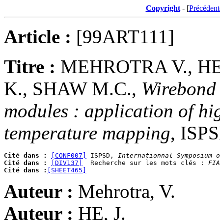
Copyright
- [
Précédent
Article :
[99ART111]
Titre :
MEHROTRA V., HE
K., SHAW M.C.,
Wirebond 
modules : application of hi
temperature mapping
, ISPS
Cité dans :
[CONF007]
 ISPSD, 
Internationnal Symposium o
Cité dans :
[DIV137]
  Recherche sur les mots clés : 
FIA
Cité dans :
[SHEET465]
Auteur :
Mehrotra, V.
Auteur :
HE, J.