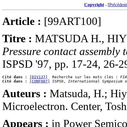
Copyright
- [
Précédent
Article :
[99ART100]
Titre :
MATSUDA H., HIY
Pressure contact assembly 
ISPSD '97, pp. 17-24, 26-
Cité dans :
[DIV137]
  Recherche sur les mots clés : 
FIA
Cité dans :
[CONF007]
 ISPSD, 
Internationnal Symposium o
Auteurs :
Matsuda, H.; Hiy
Microelectron. Center, Tos
Appears :
in Power Semico