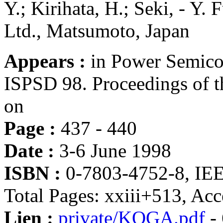
Y.; Kirihata, H.; Seki, - Y. 
Ltd., Matsumoto, Japan
Appears :
in Power Semico
ISPSD 98. Proceedings of t
on
Page :
437 - 440
Date :
3-6 June 1998
ISBN :
0-7803-4752-8, IE
Total Pages: xxiii+513, Ac
Lien :
private/KOGA.pdf
- 