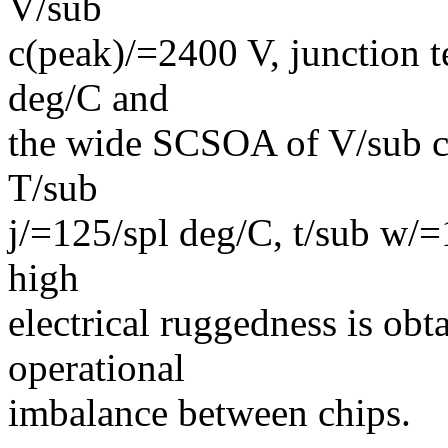
V/sub
c(peak)/=2400 V, junction t
deg/C and
the wide SCSOA of V/sub c
T/sub
j/=125/spl deg/C, t/sub w/=1
high
electrical ruggedness is obt
operational
imbalance between chips.