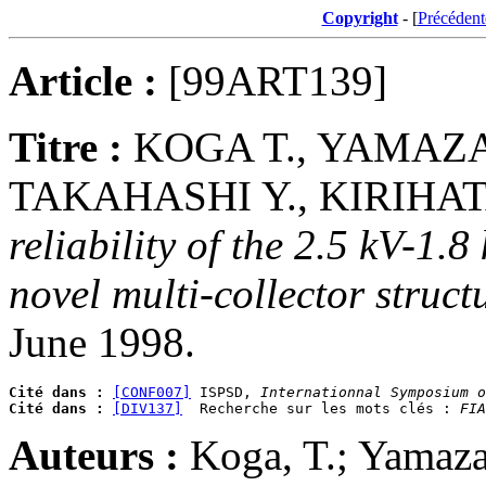
Copyright
- [
Précédent
Article :
[99ART139]
Titre :
KOGA T., YAMAZA
TAKAHASHI Y., KIRIHATA
reliability of the 2.5 kV-1
novel multi-collector struct
June 1998.
Cité dans :
[CONF007]
 ISPSD, 
Internationnal Symposium o
Cité dans :
[DIV137]
  Recherche sur les mots clés : 
FIA
Auteurs :
Koga, T.; Yamaza