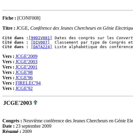
Fiche :
[CONF008]
Titre :
JCGE,
Conférence des Jeunes Chercheurs en Génie Electriqu
Cité dans :
[99DIV081]
 Dates des congrès sur les 
Convert
Cité dans :
[DIV007]
Cité dans :
[DATA224]
Vers :
JCGE'2009
Vers :
JCGE'2003
Vers :
JCGE'2001
Vers :
JCGE'98
Vers :
JCGE'96
Vers :
FIRELEC'94
Vers :
JCGE'92
JCGE'2003
Congrès :
Neuvième conférence des Jeunes Chercheurs en Génie Ele
Date :
23 septembre 2009
Résumé :
2009