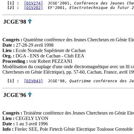
  [1] : 
[DIV274]
  JCGE'2001, 
Conférence des Jeunes Che
  [2] : 
[DIV202]
  EF'2001, 
Electrotechnique du futur 2
JCGE'98
Congrès :
Quatrième conférence des Jeunes Chercheurs en Génie Ele
Date :
27-28-29 avril 1998
Lieu :
Ecole Nornale Supérieure de Cachan
Org. :
DGA - ENS de Cachan - Club EEA
Proceeding :
voir Robert PEZZANI
Modélisation du couplage d'une onde électromagnétique avec un fil c
Chercheurs en Génie Eléctrique), pp. 57-60, Cachan, France, avril 199
  [1] : 
[DIV043]
  JCGE'98, 
Quatrième conférence des Je
JCGE'96
Congrès :
Troisième conférence des Jeunes Chercheurs en Génie Ele
Lieu :
CEGELY LYON
Date :
1 au 3 avril 1996
Info :
Firelec SEE, Pole Firtech Génie Electrique Toulouse Grenoble