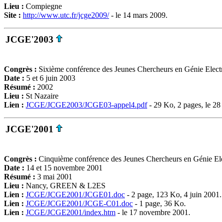
Lieu :
Compiegne
Site :
http://www.utc.fr/jcge2009/
- le 14 mars 2009.
JCGE'2003
Congrès :
Sixième conférence des Jeunes Chercheurs en Génie Elect
Date :
5 et 6 juin 2003
Résumé :
2002
Lieu :
St Nazaire
Lien :
JCGE/JCGE2003/JCGE03-appel4.pdf
- 29 Ko, 2 pages, le 28
JCGE'2001
Congrès :
Cinquième conférence des Jeunes Chercheurs en Génie El
Date :
14 et 15 novembre 2001
Résumé :
3 mai 2001
Lieu :
Nancy, GREEN & L2ES
Lien :
JCGE/JCGE2001/JCGE01.doc
- 2 page, 123 Ko, 4 juin 2001.
Lien :
JCGE/JCGE2001/JCGE-C01.doc
- 1 page, 36 Ko.
Lien :
JCGE/JCGE2001/index.htm
- le 17 novembre 2001.