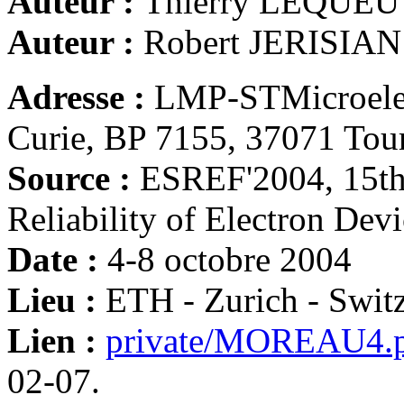
Auteur :
Thierry LEQUEU
Auteur :
Robert JERISIAN
Adresse :
LMP-STMicroelect
Curie, BP 7155, 37071 Tou
Source :
ESREF'2004, 15t
Reliability of Electron Dev
Date :
4-8 octobre 2004
Lieu :
ETH - Zurich - Swit
Lien :
private/MOREAU4.
02-07.