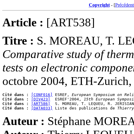
Copyright
- [
Précédent
Article :
[ART538]
Titre :
S. MOREAU, T. LE
Comparative study of therm
tests on electronic componen
octobre 2004, ETH-Zurich, 
Cité dans :
[CONF016]
 ESREF, 
European Symposium on Reli
Cité dans :
[DIV423]
  ESREF'2004, 
15th European Symposi
Cité dans :
[ART586]
  S. MOREAU, T. LEQUEU, R. JERISIAN
Cité dans :
[DATA033]
 Liste des publications de 
Thierry
Auteur :
Stéphane MORE