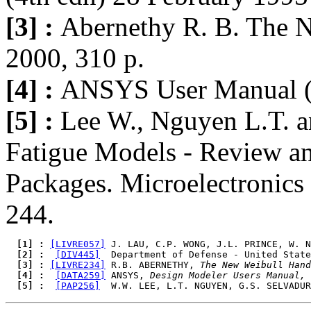
[3] :
Abernethy R. B. The 
2000, 310 p.
[4] :
ANSYS User Manual (
[5] :
Lee W., Nguyen L.T. a
Fatigue Models - Review an
Packages. Microelectronics 
244.
  [1] : 
[LIVRE057]
 J. LAU, C.P. WONG, J.L. PRINCE, W. N
  [2] : 
[DIV445]
  Department of Defense - United State
  [3] : 
[LIVRE234]
 R.B. ABERNETHY, 
The New Weibull Hand
  [4] : 
[DATA259]
 ANSYS, 
Design Modeler Users Manual, 
  [5] : 
[PAP256]
  W.W. LEE, L.T. NGUYEN, G.S. SELVADUR