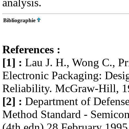
analysis.
Bibliographie
References :
[1] :
Lau J. H., Wong C., P
Electronic Packaging: Desig
Reliability. McGraw-Hill, 1
[2] :
Department of Defense 
Method Standard - Semico
(4th edn) 28 February 1995