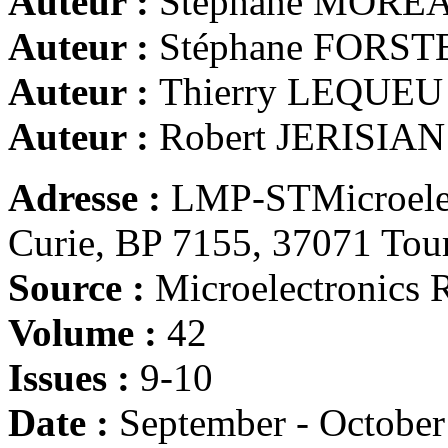
Auteur :
Stéphane MORE
Auteur :
Stéphane FORST
Auteur :
Thierry LEQUEU
Auteur :
Robert JERISIAN
Adresse :
LMP-STMicroelect
Curie, BP 7155, 37071 Tou
Source :
Microelectronics R
Volume :
42
Issues :
9-10
Date :
September - Octobe