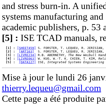
and stress burn-in. A unifie
systems manufacturing and
academic publishers, p. 53 
[5] :
ISE TCAD manuals, rel
  [1] : 
[SHEET459]
 S. FORSTER, T. LEQUEU, R. JERISIAN, 
  [2] : 
[ART163]
  S. FORSTER, T. LEQUEU, R. JERISIAN, 
  [3] : 
[LIVRE234]
 R.B. ABERNETHY, 
The New Weibull Hand
  [4] : 
[LIVRE063]
 W. KUO, W.-T. K. CHIEN, T. KIM, 
Reli
  [5] : 
[DATA127]
 ISE, 
Integrated Systems Engineering 
Mise à jour le lundi 26 janv
thierry.lequeu@gmail.com
Cette page a été produite p