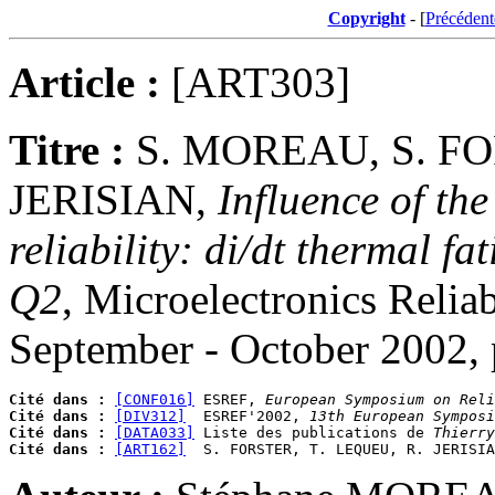
Copyright
- [
Précédent
Article :
[ART303]
Titre :
S. MOREAU, S. FO
JERISIAN,
Influence of th
reliability: di/dt thermal f
Q2
, Microelectronics Reliab
September - October 2002,
Cité dans :
[CONF016]
 ESREF, 
European Symposium on Reli
Cité dans :
[DIV312]
  ESREF'2002, 
13th European Symposi
Cité dans :
[DATA033]
 Liste des publications de 
Thierry
Cité dans :
[ART162]
  S. FORSTER, T. LEQUEU, R. JERISIA