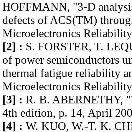
HOFFMANN, "3-D analysis 
defects of ACS(TM) throug
Microelectronics Reliabilit
[2] :
S. FORSTER, T. LEQU
of power semiconductors und
thermal fatigue reliability 
Microelectronics Reliabilit
[3] :
R. B. ABERNETHY, "T
4th edition, p. 14, April 20
[4] :
W. KUO, W.-T. K. CHIE