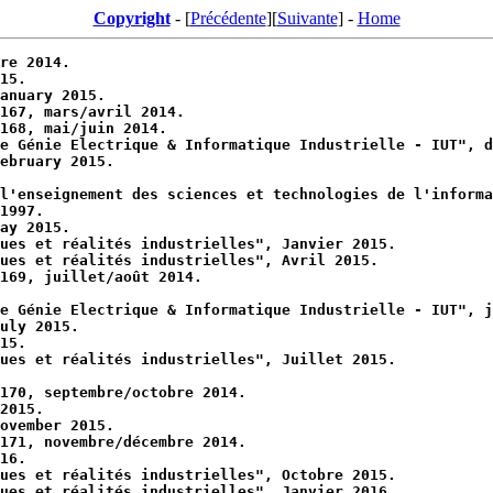
Copyright
- [
Précédente
][
Suivante
] -
Home
re 2014.
15.
anuary 2015.
167, mars/avril 2014.
168, mai/juin 2014.
e Génie Electrique & Informatique Industrielle - IUT", d
ebruary 2015.
l'enseignement des sciences et technologies de l'informa
1997.
ay 2015.
ues et réalités industrielles", Janvier 2015.
ues et réalités industrielles", Avril 2015.
 169, juillet/août 2014.
e Génie Electrique & Informatique Industrielle - IUT", j
uly 2015.
15.
ues et réalités industrielles", Juillet 2015.
170, septembre/octobre 2014.
2015.
ovember 2015.
171, novembre/décembre 2014.
16.
ues et réalités industrielles", Octobre 2015.
ues et réalités industrielles", Janvier 2016.