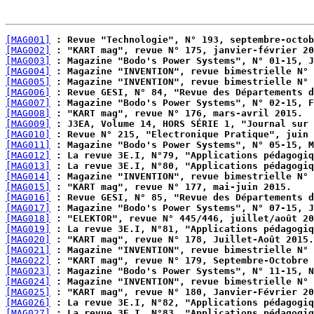
[MAG001]
 : Revue "Technologie", N° 193, septembre-octob
[MAG002]
 : "KART mag", revue N° 175, janvier-février 20
[MAG003]
 : Magazine "Bodo's Power Systems", N° 01-15, J
[MAG004]
 : Magazine "INVENTION", revue bimestrielle N° 
[MAG005]
 : Magazine "INVENTION", revue bimestrielle N° 
[MAG006]
 : Revue GESI, N° 84, "Revue des Départements d
[MAG007]
 : Magazine "Bodo's Power Systems", N° 02-15, F
[MAG008]
 : "KART mag", revue N° 176, mars-avril 2015.
[MAG009]
 : J3EA, Volume 14, HORS SÉRIE 1, "Journal sur 
[MAG010]
 : Revue N° 215, "Electronique Pratique", juin 
[MAG011]
 : Magazine "Bodo's Power Systems", N° 05-15, M
[MAG012]
 : La revue 3E.I, N°79, "Applications pédagogiq
[MAG013]
 : La revue 3E.I, N°80, "Applications pédagogiq
[MAG014]
 : Magazine "INVENTION", revue bimestrielle N°
[MAG015]
 : "KART mag", revue N° 177, mai-juin 2015.
[MAG016]
 : Revue GESI, N° 85, "Revue des Départements d
[MAG017]
 : Magazine "Bodo's Power Systems", N° 07-15, J
[MAG018]
 : "ELEKTOR", revue N° 445/446, juillet/août 20
[MAG019]
 : La revue 3E.I, N°81, "Applications pédagogiq
[MAG020]
 : "KART mag", revue N° 178, Juillet-Août 2015.
[MAG021]
 : Magazine "INVENTION", revue bimestrielle N° 
[MAG022]
 : "KART mag", revue N° 179, Septembre-Octobre 
[MAG023]
 : Magazine "Bodo's Power Systems", N° 11-15, N
[MAG024]
 : Magazine "INVENTION", revue bimestrielle N° 
[MAG025]
 : "KART mag", revue N° 180, Janvier-Février 20
[MAG026]
 : La revue 3E.I, N°82, "Applications pédagogiq
[MAG027]
 : La revue 3E.I, N°83, "Applications pédagogiq