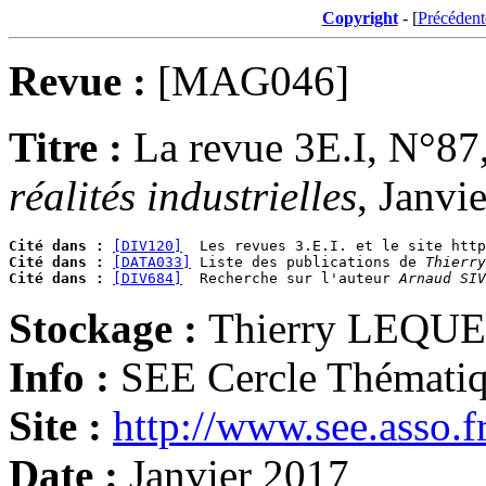
Copyright
- [
Précédent
Revue :
[MAG046]
Titre :
La revue 3E.I, N°87
réalités industrielles
, Janvi
Cité dans :
[DIV120]
Cité dans :
[DATA033]
 Liste des publications de 
Thierry
Cité dans :
[DIV684]
  Recherche sur l'auteur 
Arnaud SIV
Stockage :
Thierry LEQU
Info :
SEE Cercle Thémati
Site :
http://www.see.asso.f
Date :
Janvier 2017