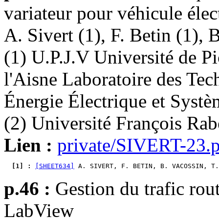
variateur pour véhicule élec
A. Sivert (1), F. Betin (1), 
(1) U.P.J.V Université de P
l'Aisne Laboratoire des Tec
Énergie Électrique et Systè
(2) Université François Ra
Lien :
private/SIVERT-23.
  [1] : 
[SHEET634]
 A. SIVERT, F. BETIN, B. VACOSSIN, T.
p.46 :
Gestion du trafic rout
LabView