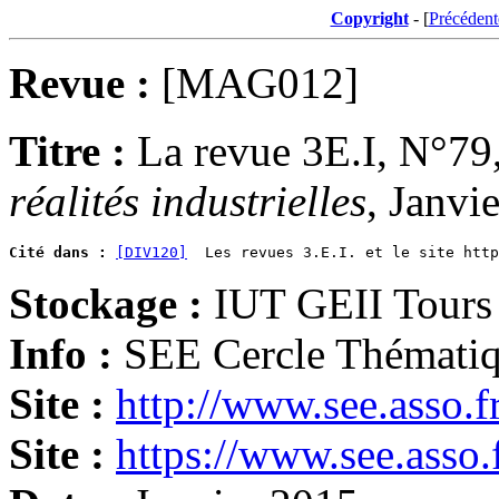
Copyright
- [
Précédent
Revue :
[MAG012]
Titre :
La revue 3E.I, N°79
réalités industrielles
, Janvi
Cité dans :
[DIV120]
Stockage :
IUT GEII Tours
Info :
SEE Cercle Thémati
Site :
http://www.see.asso.f
Site :
https://www.see.asso