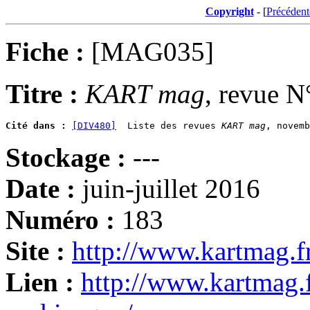
Copyright
- [
Précédent
Fiche :
[MAG035]
Titre :
KART mag
, revue N
Cité dans :
[DIV480]
  Liste des revues 
KART mag
Stockage :
---
Date :
juin-juillet 2016
Numéro :
183
Site :
http://www.kartmag.f
Lien :
http://www.kartmag.