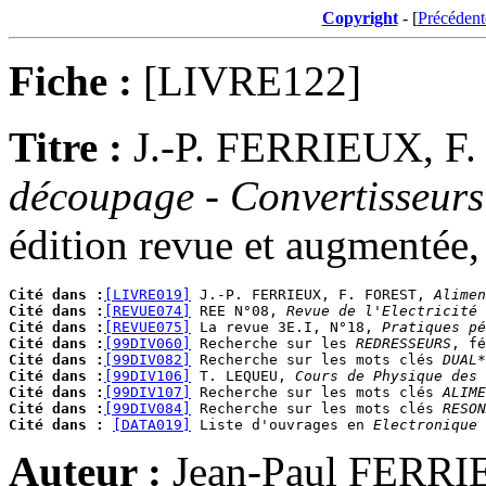
Copyright
- [
Précédent
Fiche :
[LIVRE122]
Titre :
J.-P. FERRIEUX, F
découpage - Convertisseurs
édition revue et augmentée,
Cité dans :
[LIVRE019]
 J.-P. FERRIEUX, F. FOREST, 
Alimen
Cité dans :
[REVUE074]
 REE N°08, 
Revue de l'Electricité
Cité dans :
[REVUE075]
 La revue 3E.I, N°18, 
Pratiques pé
Cité dans :
[99DIV060]
 Recherche sur les 
REDRESSEURS
Cité dans :
[99DIV082]
 Recherche sur les mots clés 
DUAL*
Cité dans :
[99DIV106]
 T. LEQUEU, 
Cours de Physique des 
Cité dans :
[99DIV107]
 Recherche sur les mots clés 
ALIME
Cité dans :
[99DIV084]
 Recherche sur les mots clés 
RESON
Cité dans :
[DATA019]
 Liste d'ouvrages en 
Electronique 
Auteur :
Jean-Paul FERR