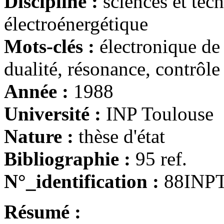
Discipline :
sciences et tec
électroénergétique
Mots-clés :
électronique de
dualité, résonance, contrôle 
Année :
1988
Université :
INP Toulouse
Nature :
thèse d'état
Bibliographie :
95 ref.
N°_identification :
88INP
Résumé :