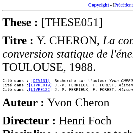
Copyright
- [
Précédent
These :
[THESE051]
Titre :
Y. CHERON,
La co
conversion statique de l'éne
TOULOUSE, 1988.
Cité dans :
[DIV131]
  Recherche sur l'auteur 
Yvon CHERO
Cité dans :
[LIVRE019]
 J.-P. FERRIEUX, F. FOREST, 
Alimen
Cité dans :
[LIVRE122]
 J.-P. FERRIEUX, F. FOREST, 
Alimen
Auteur :
Yvon Cheron
Directeur :
Henri Foch