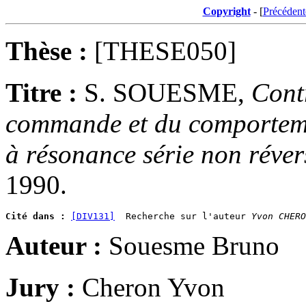
Copyright
- [
Précédent
Thèse :
[THESE050]
Titre :
S. SOUESME,
Contr
commande et du comporteme
à résonance série non réve
1990.
Cité dans :
[DIV131]
  Recherche sur l'auteur 
Yvon CHERO
Auteur :
Souesme Bruno
Jury :
Cheron Yvon