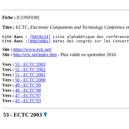
Fiche :
[CONF038]
Titre :
ECTC,
Electronic Components and Technology Conference
et
Cité dans :
[DATA224]
Cité dans :
[99DIV081]
 Dates des congrès sur les 
Convert
Site :
https://www.ectc.net/
Site :
http://ectc.net/index.htm
- Plus valide en spetembre 2016.
Vers :
53 - ECTC'2003
Vers :
52 - ECTC'2002
Vers :
51 - ECTC'2001
Vers :
50 - ECTC'2000
Vers :
49 - ECTC'99
Vers :
48 - ECTC'98
Vers :
47 - ECTC'97
Vers :
43 - ECTC'93
53 - ECTC'2003