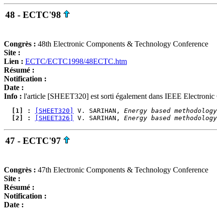
48 - ECTC'98
Congrès :
48th Electronic Components & Technology Conference
Site :
Lien :
ECTC/ECTC1998/48ECTC.htm
Résumé :
Notification :
Date :
Info :
l'article [SHEET320] est sorti également dans IEEE Electron
  [1] : 
[SHEET320]
 V. SARIHAN, 
Energy based methodolog
  [2] : 
[SHEET326]
 V. SARIHAN, 
Energy based methodolog
47 - ECTC'97
Congrès :
47th Electronic Components & Technology Conference
Site :
Résumé :
Notification :
Date :