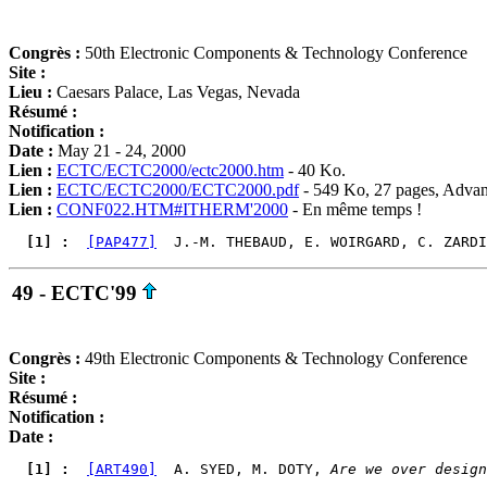
Congrès :
50th Electronic Components & Technology Conference
Site :
Lieu :
Caesars Palace, Las Vegas, Nevada
Résumé :
Notification :
Date :
May 21 - 24, 2000
Lien :
ECTC/ECTC2000/ectc2000.htm
- 40 Ko.
Lien :
ECTC/ECTC2000/ECTC2000.pdf
- 549 Ko, 27 pages, Adva
Lien :
CONF022.HTM#ITHERM'2000
- En même temps !
  [1] : 
[PAP477]
  J.-M. THEBAUD, E. WOIRGARD, C. ZARDI
49 - ECTC'99
Congrès :
49th Electronic Components & Technology Conference
Site :
Résumé :
Notification :
Date :
  [1] : 
[ART490]
  A. SYED, M. DOTY, 
Are we over design