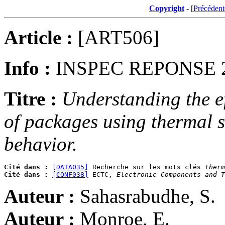
Copyright
- [
Précédent
Article :
[ART506]
Info :
INSPEC REPONSE 
Titre :
Understanding the eff
of packages using thermal s
behavior.
Cité dans :
[DATA035]
 Recherche sur les mots clés 
therm
Cité dans :
[CONF038]
 ECTC, 
Electronic Components and T
Auteur :
Sahasrabudhe, S.
Auteur :
Monroe, E.