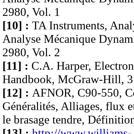
2980, Vol. 1
[10] :
TA Instruments, Ana
Analyse Mécanique Dynami
2980, Vol. 2
[11] :
C.A. Harper, Electron
Handbook, McGraw-Hill, 3 
[12] :
AFNOR, C90-550, Com
Généralités, Alliages, flux e
le brasage tendre, Définiti
[13] :
http://www.williams-