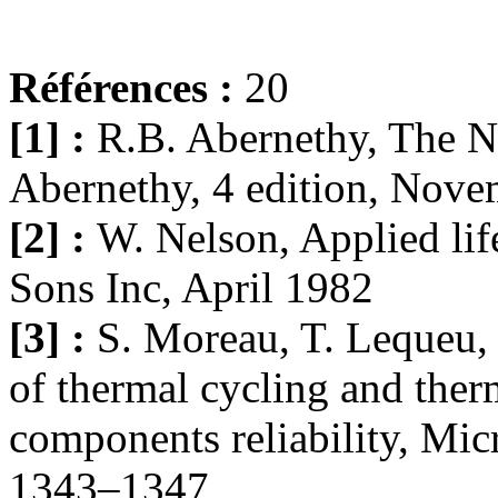
Références :
20
[1] :
R.B. Abernethy, The 
Abernethy, 4 edition, Nov
[2] :
W. Nelson, Applied lif
Sons Inc, April 1982
[3] :
S. Moreau, T. Lequeu, 
of thermal cycling and therm
components reliability, Mic
1343–1347