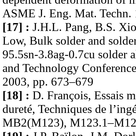
ASME J. Eng. Mat. Techn. 
[17] :
J.H.L. Pang, B.S. Xi
Low, Bulk solder and solder 
95.5sn-3.8ag-0.7cu solder 
and Technology Conference
2003, pp. 673–679
[18] :
D. François, Essais 
dureté, Techniques de l’ing
MB2(M123), M123.1–M123