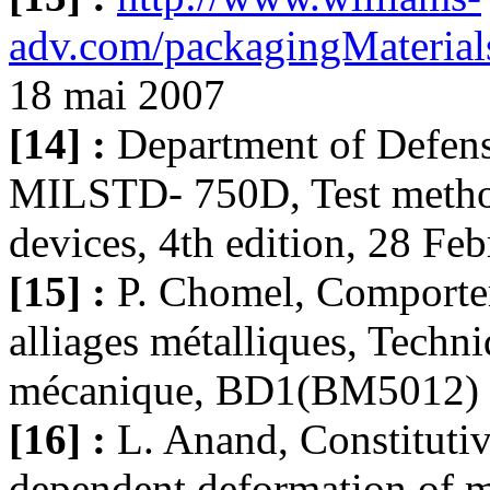
adv.com/packagingMaterials
18 mai 2007
[14] :
Department of Defens
MILSTD- 750D, Test metho
devices, 4th edition, 28 Fe
[15] :
P. Chomel, Comporte
alliages métalliques, Techni
mécanique, BD1(BM5012)
[16] :
L. Anand, Constitutiv
dependent deformation of me