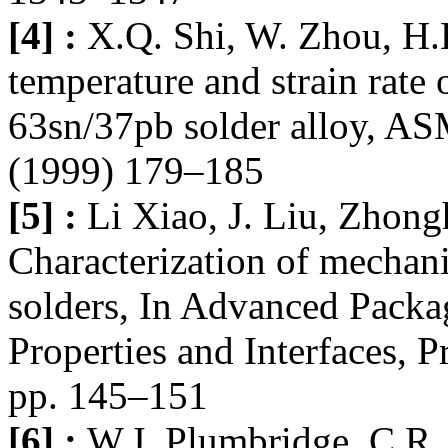
[4] :
X.Q. Shi, W. Zhou, H.L
temperature and strain rate
63sn/37pb solder alloy, AS
(1999) 179–185
[5] :
Li Xiao, J. Liu, Zhong
Characterization of mechani
solders, In Advanced Packag
Properties and Interfaces, 
pp. 145–151
[6] :
W.J. Plumbridge, C.R. 