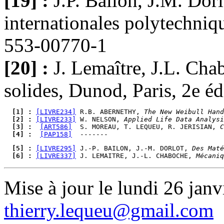
[19] :
J.P. Baïlon, J.M. Dor
internationales polytechniq
553-00770-1
[20] :
J. Lemaître, J.L. Ch
solides, Dunod, Paris, 2e éd
  [1] : 
[LIVRE234]
 R.B. ABERNETHY, 
The New Weibull Hand
  [2] : 
[LIVRE233]
 W. NELSON, 
Applied Life Data Analysi
  [3] : 
[ART586]
  S. MOREAU, T. LEQUEU, R. JERISIAN, 
C
  [4] : 
[PAP158]
  [5] : 
[LIVRE295]
 J.-P. BAILON, J.-M. DORLOT, 
Des Maté
  [6] : 
[LIVRE337]
 J. LEMAITRE, J.-L. CHABOCHE, 
Mécaniq
Mise à jour le lundi 26 janv
thierry.lequeu@gmail.com