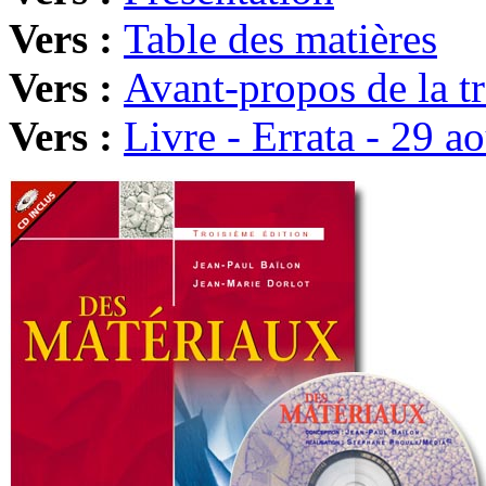
Vers :
Table des matières
Vers :
Avant-propos de la t
Vers :
Livre - Errata - 29 a