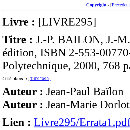
Copyright
- [
Précédent
Livre :
[LIVRE295]
Titre :
J.-P. BAILON, J.-
édition, ISBN 2-553-00770-1
Polytechnique, 2000, 768 p
Cité dans :
[THESE090]
Auteur :
Jean-Paul Baïlon
Auteur :
Jean-Marie Dorlot
Lien :
Livre295/Errata1.pd