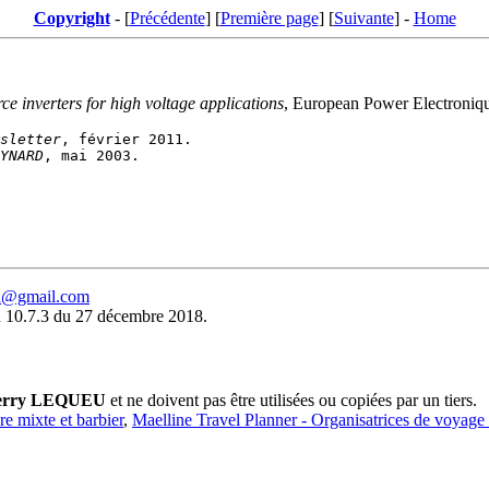
Copyright
- [
Précédente
] [
Première page
] [
Suivante
] -
Home
rce inverters for high voltage applications
, European Power Electronique
sletter
YNARD
eu@gmail.com
 10.7.3 du 27 décembre 2018.
erry LEQUEU
et ne doivent pas être utilisées ou copiées par un tiers.
ure mixte et barbier
,
Maelline Travel Planner - Organisatrices de voyage