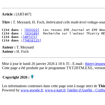
Article :
[ART407]
Titre :
T. Meynard, H. Foch,
Imbricated cells multi-level voltage-sou
Cité dans :
[DIV322]
  Les revues 
EPE Journal
 et 
EPE New
Cité dans :
[DIV189]
  Recherche sur l'auteur 
Thierry ME
Cité dans :
[ART371]
Cité dans :
[THESE125]
Auteur :
T. Meynard
Auteur :
H. Foch
Mise à jour le lundi 26 janvier 2026 à 18 h 35 - E-mail :
thierry.lequ
Cette page a été produite par le programme TXT2HTM.EXE, version
Copyright 2026 :
Les informations contenues dans cette page sont à usage strict de
Thi
Powered by
www.google.fr
,
www.e-kart.fr
,
l'atelier d'Aurélie - Coiff