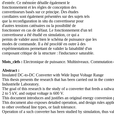
d'entrée. Ce mémoire détaille également le
fonctionnement et les règles de conception des
convertisseurs basés sur ce principe. Des études
corollaires sont également présentées sur des sujets tels
que la reconfiguration in situ du convertisseur pour
d'autres tensions caténaires ou la possibilité de
fonctionner en cas de défaut. Le fonctionnement d'un tel
convertisseur a été étudié en simulation, ce qui a
permis de valider aussi bien le schéma de puissance que les
modes de commande. Il a été procédé en outre à des
expérimentations permettant de valider la faisabilité d'un
composant critique de la structure : l'inductance saturable.
Mots_clefs :
Electronique de puissance. Multiniveaux. Commutation do
Abstract :
Insulated DC-to-DC Converter with Wide Input Voltage Range
This thesis presents the research that has been carried out in the co
Industrielle Laboratory.
The goal of this research is the study of a converter that feeds a railw
2 to 5 kV, and output voltage is 600 V.
This document introduces and justifies an original energy conversion pr
This document also exposes detailed operation, and design rules applica
to other overhead line types, or fault tolerance.
Operation of a such converter has been studied by simulation, thus val