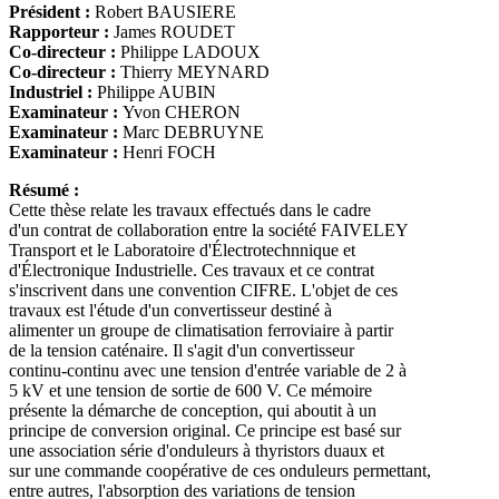
Président :
Robert BAUSIERE
Rapporteur :
James ROUDET
Co-directeur :
Philippe LADOUX
Co-directeur :
Thierry MEYNARD
Industriel :
Philippe AUBIN
Examinateur :
Yvon CHERON
Examinateur :
Marc DEBRUYNE
Examinateur :
Henri FOCH
Résumé :
Cette thèse relate les travaux effectués dans le cadre
d'un contrat de collaboration entre la société FAIVELEY
Transport et le Laboratoire d'Électrotechnnique et
d'Électronique Industrielle. Ces travaux et ce contrat
s'inscrivent dans une convention CIFRE. L'objet de ces
travaux est l'étude d'un convertisseur destiné à
alimenter un groupe de climatisation ferroviaire à partir
de la tension caténaire. Il s'agit d'un convertisseur
continu-continu avec une tension d'entrée variable de 2 à
5 kV et une tension de sortie de 600 V. Ce mémoire
présente la démarche de conception, qui aboutit à un
principe de conversion original. Ce principe est basé sur
une association série d'onduleurs à thyristors duaux et
sur une commande coopérative de ces onduleurs permettant,
entre autres, l'absorption des variations de tension