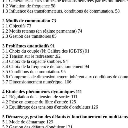
1.1 Généralités sur les formes de tensions délivrées par les onduleurs 
1.2 Variation de fréquence 58
1.3 Influence des transformateurs, conditions de commutation. 58
2 Motifs de commutation 73
2.1 Objectifs 73
2.2 Motifs retenus (en régime permanent) 74
2.3 Gestion des transitoires 85
3 Problèmes quantitatifs 91
3.1 Choix du couple (N; Calibre des IGBTS) 91
3.2 Tension sur le redresseur .92
3.3 Choix de la capacité snubber. 94
3.4 Choix de la fréquence de fonctionnement 94
3.5 Conditions de commutation. 95
3.6 Compromis de dimensionnement inhérent aux conditions de comm
3.7 Dimensionnement numérique. 106
4 Etude des phénomènes dynamiques 111
4.1 Régulation de la tension de sortie. 111
4.2 Prise en compte du filtre d'entrée 125
4.3 Equilibrage des tensions d'entrée d'onduleurs 126
5 Démarrage, gestion des défauts et fonctionnement en multi-tens
5.1 Mode de démarrage 129
5.2 Gestion des défauts d'onduleur 131