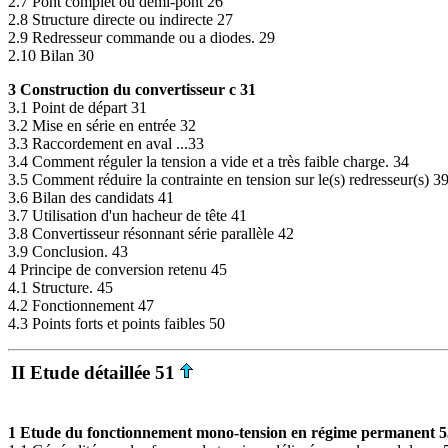
2.7 Pont complet ou demi-pont 26
2.8 Structure directe ou indirecte 27
2.9 Redresseur commande ou a diodes. 29
2.10 Bilan 30
3 Construction du convertisseur c 31
3.1 Point de départ 31
3.2 Mise en série en entrée 32
3.3 Raccordement en aval ...33
3.4 Comment réguler la tension a vide et a très faible charge. 34
3.5 Comment réduire la contrainte en tension sur le(s) redresseur(s) 3
3.6 Bilan des candidats 41
3.7 Utilisation d'un hacheur de tête 41
3.8 Convertisseur résonnant série parallèle 42
3.9 Conclusion. 43
4 Principe de conversion retenu 45
4.1 Structure. 45
4.2 Fonctionnement 47
4.3 Points forts et points faibles 50
II Etude détaillée 51
1 Etude du fonctionnement mono-tension en régime permanent 5