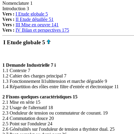
Nomenclature 1
Introduction 3
Vers :
I Etude globale 5
Vers :
II Etude détaillée 51
Vers :
III Mise en oeuvre 141
Vers :
IV Bilan et perspectives 175
I Etude globale 5
1 Demande Industrielle 7 i
1.1 Contexte 7
1.2 Cahier des charges principal 7
1.3 Fonctionnement Ii1ultitension et marche dégradée 9
1.4 Répartition des rôles entre filtre d'entrée et électronique 11
2 Fixons quelques caractéristiques 15
2.1 Mise en série 15
2.2 Usage de l'alternatif 18
2.3 Onduleur de tension ou commutateur de courant. 19
2.4 Commutation douce 20
2.5 Point sur l'onduleur 24
2.6 Généralités sur l'onduleur de tension a thyristor dual. 25