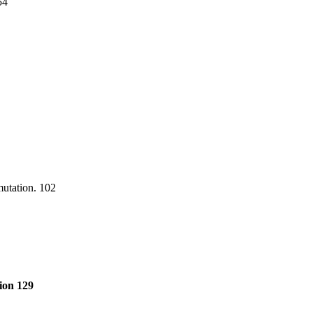
54
utation. 102
ion 129