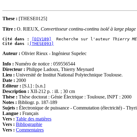
These :
[THESE0125]
Titre :
O. RIEUX,
Convertisseur continu-continu isolé à large plage 
Cité dans :
[DIV189]
  Recherche sur l'auteur 
Thierry ME
Cité dans :
[THESE093]
Auteur :
Olivier Rieux - Ingénieur Supelec
Info :
Numéro de notice : 059556544
Directeur :
Philippe Ladoux, Thierry Meynard
Lieu :
Université de Institut National Polytechnique Toulouse.
Date :
2000
Editeur :
[S.l.] : [s.n.]
Description :
XII-212 p. : ill. ; 30 cm
Thèse :
Thèse doctorat : Génie Électrique : Toulouse, INPT : 2000
Notes :
Bibliogr. p. 187-189
Sujets :
Électronique de puissance - Commutation (électricité) - Thyris
Langue :
Français
Vers :
Table des matières
Vers :
Bibliographie
Vers :
Commentaires