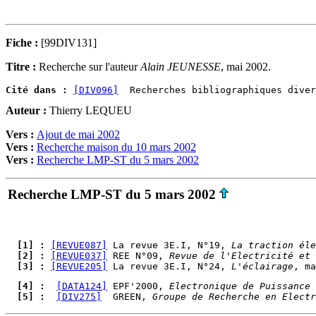
Fiche :
[99DIV131]
Titre :
Recherche sur l'auteur
Alain JEUNESSE
, mai 2002.
Cité dans :
[DIV096]
Auteur :
Thierry LEQUEU
Vers :
Ajout de mai 2002
Vers :
Recherche maison du 10 mars 2002
Vers :
Recherche LMP-ST du 5 mars 2002
Recherche LMP-ST du 5 mars 2002
  [1] : 
[REVUE087]
 La revue 3E.I, N°19, 
La traction éle
  [2] : 
[REVUE037]
 REE N°09, 
Revue de l'Electricité et 
  [3] : 
[REVUE205]
 La revue 3E.I, N°24, 
L'éclairage
  [4] : 
[DATA124]
 EPF'2000, 
Electronique de Puissance 
  [5] : 
[DIV275]
  GREEN, 
Groupe de Recherche en Electr