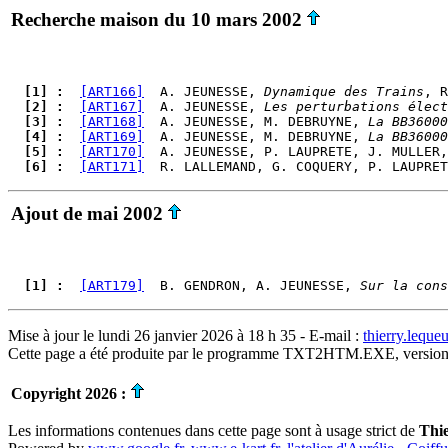
Recherche maison du 10 mars 2002
  [1] : 
[ART166]
  A. JEUNESSE, 
Dynamique des Trains
  [2] : 
[ART167]
  A. JEUNESSE, 
Les perturbations élect
  [3] : 
[ART168]
  A. JEUNESSE, M. DEBRUYNE, 
La BB36000
  [4] : 
[ART169]
  A. JEUNESSE, M. DEBRUYNE, 
La BB36000
  [5] : 
[ART170]
  A. JEUNESSE, P. LAUPRETE, J. MULLER,
  [6] : 
[ART171]
  R. LALLEMAND, G. COQUERY, P. LAUPRET
Ajout de mai 2002
  [1] : 
[ART179]
  B. GENDRON, A. JEUNESSE, 
Sur la cons
Mise à jour le lundi 26 janvier 2026 à 18 h 35 - E-mail :
thierry.lequ
Cette page a été produite par le programme TXT2HTM.EXE, version
Copyright 2026 :
Les informations contenues dans cette page sont à usage strict de
Thi