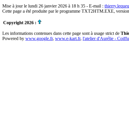
Mise à jour le lundi 26 janvier 2026 à 18 h 35 - E-mail :
thierry.lequ
Cette page a été produite par le programme TXT2HTM.EXE, version
Copyright 2026 :
Les informations contenues dans cette page sont à usage strict de
Thi
Powered by
www.google.fr
,
www.e-kart.fr
,
l'atelier d'Aurélie - Coiff