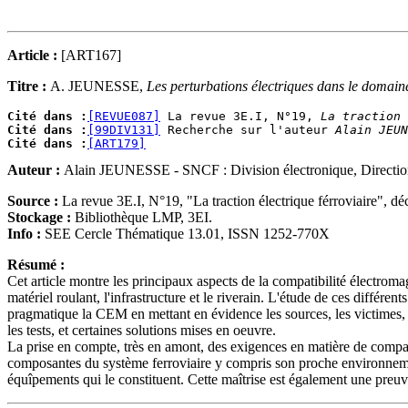
Article :
[ART167]
Titre :
A. JEUNESSE,
Les perturbations électriques dans le domaine
Cité dans :
[REVUE087]
 La revue 3E.I, N°19, 
La traction 
Cité dans :
[99DIV131]
 Recherche sur l'auteur 
Alain JEUN
Cité dans :
[ART179]
Auteur :
Alain JEUNESSE - SNCF : Division électronique, Direction 
Source :
La revue 3E.I, N°19, "La traction électrique férroviaire", d
Stockage :
Bibliothèque LMP, 3EI.
Info :
SEE Cercle Thématique 13.01, ISSN 1252-770X
Résumé :
Cet article montre les principaux aspects de la compatibilité électroma
matériel roulant, l'infrastructure et le riverain. L'étude de ces différe
pragmatique la CEM en mettant en évidence les sources, les victimes,
les tests, et certaines solutions mises en oeuvre.
La prise en compte, très en amont, des exigences en matière de compati
composantes du système ferroviaire y compris son proche environnemen
équîpements qui le constituent. Cette maîtrise est également une preuve