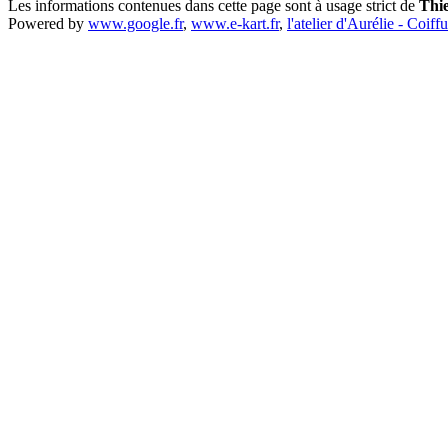
Les informations contenues dans cette page sont à usage strict de
Thi
Powered by
www.google.fr
,
www.e-kart.fr
,
l'atelier d'Aurélie - Coiff