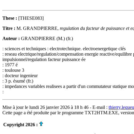
These :
[THESE083]
Titre :
M. GRANDPIERRE,
regulation du facteur de puissance et 
Auteur :
GRANDPIERRE (M.) (fr.)
: sciences et techniques : electrotechnique. electroenergetique clés
: reseau electrique/regulation/compensation energie reactive/equilibre
impulsionnel/regulation facteur puissance ée
: 1977 é
: toulouse 3
: docteur ingenieur
: 3 p. ésumé (fr.)
: impedances variables realisees a partir d'un commutateur statique mo
:
Mise à jour le lundi 26 janvier 2026 à 18 h 46 - E-mail :
thierry.lequ
Cette page a été produite par le programme TXT2HTM.EXE, version
Copyright 2026 :