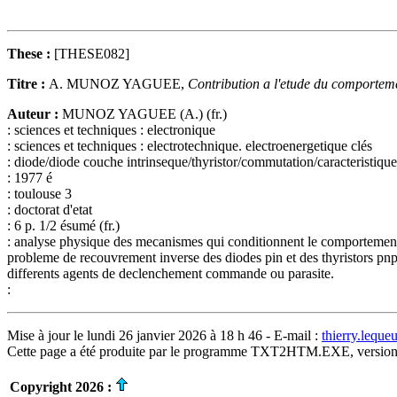
These :
[THESE082]
Titre :
A. MUNOZ YAGUEE,
Contribution a l'etude du comporteme
Auteur :
MUNOZ YAGUEE (A.) (fr.)
: sciences et techniques : electronique
: sciences et techniques : electrotechnique. electroenergetique clés
: diode/diode couche intrinseque/thyristor/commutation/caracteristiq
: 1977 é
: toulouse 3
: doctorat d'etat
: 6 p. 1/2 ésumé (fr.)
: analyse physique des mecanismes qui conditionnent le comportement e
probleme de recouvrement inverse des diodes pin et des thyristors pnpn c
differents agents de declenchement commande ou parasite.
:
Mise à jour le lundi 26 janvier 2026 à 18 h 46 - E-mail :
thierry.lequ
Cette page a été produite par le programme TXT2HTM.EXE, version
Copyright 2026 :