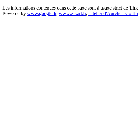
Les informations contenues dans cette page sont à usage strict de
Thi
Powered by
www.google.fr
,
www.e-kart.fr
,
l'atelier d'Aurélie - Coiff