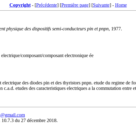
Copyright
- [
Précédente
] [
Première page
] [
Suivante
] -
Home
nt physique des dispositifs semi-conducteurs pin et pnpn
, 1977.
ue electrique/composant/composant electronique ée
lectrique des diodes pin et des thyristors pnpn. etude du regime de fon
.a.d. etudes des caracteristiques electriques a la commutation entre etat
eu@gmail.com
 10.7.3 du 27 décembre 2018.