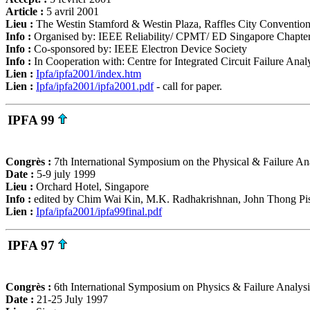
Article :
5 avril 2001
Lieu :
The Westin Stamford & Westin Plaza, Raffles City Conventio
Info :
Organised by: IEEE Reliability/ CPMT/ ED Singapore Chapte
Info :
Co-sponsored by: IEEE Electron Device Society
Info :
In Cooperation with: Centre for Integrated Circuit Failure Ana
Lien :
Ipfa/ipfa2001/index.htm
Lien :
Ipfa/ipfa2001/ipfa2001.pdf
- call for paper.
IPFA 99
Congrès :
7th International Symposium on the Physical & Failure Anal
Date :
5-9 july 1999
Lieu :
Orchard Hotel, Singapore
Info :
edited by Chim Wai Kin, M.K. Radhakrishnan, John Thong Pi
Lien :
Ipfa/ipfa2001/ipfa99final.pdf
IPFA 97
Congrès :
6th International Symposium on Physics & Failure Analysis
Date :
21-25 July 1997