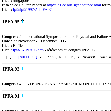
Lieu :
Singapore
Info :
See Call for Papers at
http://ue1.ee.nus.sg/announce.html
for mo
Lien :
Ipfa/ipfa1997/A-IPFA97.htm
IPFA 95
Congrès :
5th International Symposium on the Physical and Failure An
Date :
27 November - 1 December 1995
Lieu :
Raffles
Lien :
Ipfa/A-IPFA95.htm
- références au congrès IPFA'95.
  [1] : 
[SHEET535]
 P. JACOB, M. HELD, P. SCACCO, 
IGBT P
IPFA 93
Congrès :
4th INTERNATIONAL SYMPOSIUM ON THE PHYSI
IPFA 91
Congrès :
3rd INTERNATIONAL SYMPOSIUM ON THE PHYSI