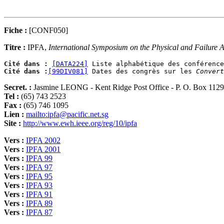
Fiche :
[CONF050]
Titre :
IPFA,
International Symposium on the Physical and Failure An
Cité dans :
[DATA224]
Cité dans :
[99DIV081]
 Dates des congrès sur les 
Convert
Secret. :
Jasmine LEONG - Kent Ridge Post Office - P. O. Box 1129
Tel :
(65) 743 2523
Fax :
(65) 746 1095
Lien :
mailto:ipfa@pacific.net.sg
Site :
http://www.ewh.ieee.org/reg/10/ipfa
Vers :
IPFA 2002
Vers :
IPFA 2001
Vers :
IPFA 99
Vers :
IPFA 97
Vers :
IPFA 95
Vers :
IPFA 93
Vers :
IPFA 91
Vers :
IPFA 89
Vers :
IPFA 87