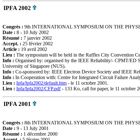
IPFA 2002
Congrès :
9th INTERNATIONAL SYMPOSIUM ON THE PHYSI
Date :
8 - 10 July 2002
Résumé :
7 janvier 2002
Accept. :
25 février 2002
Article :
19 avril 2002
Lieu :
The symposium will be held in the Raffles City Convention Ce
Info :
Organised by: organised by the IEEE Reliability/- CPMT/ED Sin
University of Singapore (NUS).
Info :
Co-sponsored by: IEEE Electron Device Society and IEEE Reli
Info :
In Cooperation with: Centre for Integrated Circuit Failure Ana
Lien :
Ipfa/Ipfa2002/default.htm
- le 11 octobre 2001.
Lien :
Ipfa/Ipfa2002/CFP.pdf
- 133 Ko, call for paper, le 11 octobre 
IPFA 2001
Congrès :
8th INTERNATIONAL SYMPOSIUM ON THE PHYSI
Date :
9 - 13 July 2001
Résumé :
1 décembre 2000
Accept. :
5 février 2001