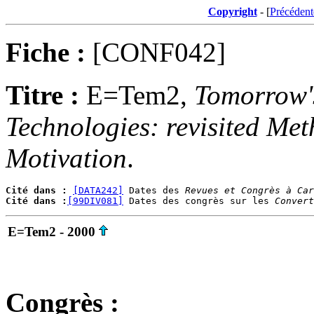
Copyright
- [
Précédent
Fiche :
[CONF042]
Titre :
E=Tem2,
Tomorrow's
Technologies: revisited Me
Motivation
.
Cité dans :
[DATA242]
 Dates des 
Revues et Congrès à Car
Cité dans :
[99DIV081]
 Dates des congrès sur les 
Convert
E=Tem2 - 2000
Congrès :