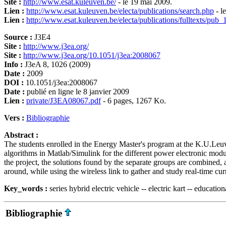
Site :
http://www.esat.kuleuven.be/
- le 19 mai 2009.
Lien :
http://www.esat.kuleuven.be/electa/publications/search.php
- l
Lien :
http://www.esat.kuleuven.be/electa/publications/fulltexts/pub_
Source :
J3E4
Site :
http://www.j3ea.org/
Site :
http://www.j3ea.org/10.1051/j3ea:2008067
Info :
J3eA 8, 1026 (2009)
Date :
2009
DOI :
10.1051/j3ea:2008067
Date :
publié en ligne le 8 janvier 2009
Lien :
private/J3EA08067.pdf
- 6 pages, 1267 Ko.
Vers :
Bibliographie
Abstract :
The students enrolled in the Energy Master's program at the K.U.Leuven
algorithms in Matlab/Simulink for the different power electronic modu
the project, the solutions found by the separate groups are combined, 
around, while using the wireless link to gather and study real-time cu
Key_words :
series hybrid electric vehicle -- electric kart -- education
Bibliographie