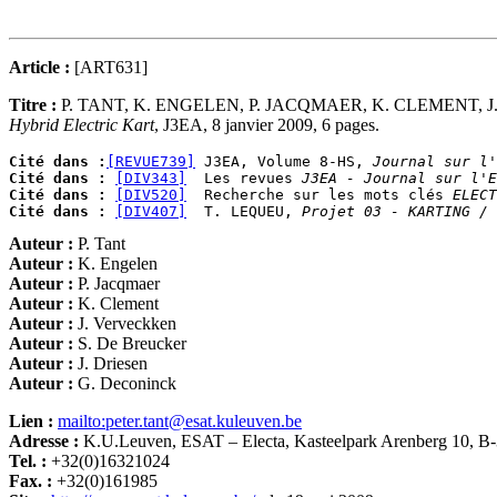
Article :
[ART631]
Titre :
P. TANT, K. ENGELEN, P. JACQMAER, K. CLEMENT,
Hybrid Electric Kart
, J3EA, 8 janvier 2009, 6 pages.
Cité dans :
[REVUE739]
 J3EA, Volume 8-HS, 
Journal sur l'
Cité dans :
[DIV343]
  Les revues 
J3EA - Journal sur l'E
Cité dans :
[DIV520]
  Recherche sur les mots clés 
ELECT
Cité dans :
[DIV407]
  T. LEQUEU, 
Projet 03 - KARTING / 
Auteur :
P. Tant
Auteur :
K. Engelen
Auteur :
P. Jacqmaer
Auteur :
K. Clement
Auteur :
J. Verveckken
Auteur :
S. De Breucker
Auteur :
J. Driesen
Auteur :
G. Deconinck
Lien :
mailto:peter.tant@esat.kuleuven.be
Adresse :
K.U.Leuven, ESAT – Electa, Kasteelpark Arenberg 10, B-
Tel. :
+32(0)16321024
Fax. :
+32(0)161985