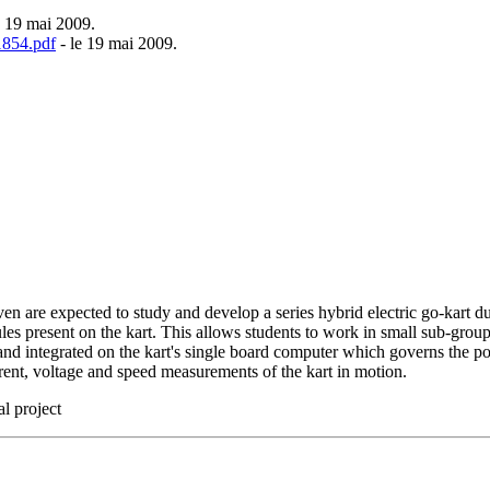
e 19 mai 2009.
1854.pdf
- le 19 mai 2009.
 are expected to study and develop a series hybrid electric go-kart duri
les present on the kart. This allows students to work in small sub-grou
and integrated on the kart's single board computer which governs the po
rrent, voltage and speed measurements of the kart in motion.
al project