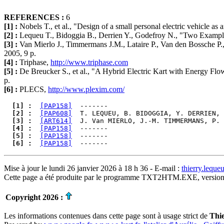
REFERENCES :
6
[1] :
Nobels T., et al., "Design of a small personal electric vehicle a
[2] :
Lequeu T., Bidoggia B., Derrien Y., Godefroy N., "Two Examples
[3] :
Van Mierlo J., Timmermans J.M., Lataire P., Van den Bossche P.,
2005, 9 p.
[4] :
Triphase,
http://www.triphase.com
[5] :
De Breucker S., et al., "A Hybrid Electric Kart with Energy Flo
p.
[6] :
PLECS,
http://www.plexim.com/
  [1] : 
[PAP158]
  [2] : 
[PAP608]
  T. LEQUEU, B. BIDOGGIA, Y. DERRIEN, 
  [3] : 
[ART614]
  J. Van MIERLO, J.-M. TIMMERMANS, P. 
  [4] : 
[PAP158]
  [5] : 
[PAP158]
  [6] : 
[PAP158]
Mise à jour le lundi 26 janvier 2026 à 18 h 36 - E-mail :
thierry.lequ
Cette page a été produite par le programme TXT2HTM.EXE, version
Copyright 2026 :
Les informations contenues dans cette page sont à usage strict de
Thi