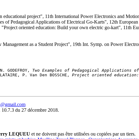
s an educational project", 11th International Power Electronics and Moti
 of Pedagogical Applications of Electrical Go-Karts", 12th European C
 "Project oriented education: Build your own electric go-kart", 11th E
w Management as a Student Project", 19th Int. Symp. on Power Electron
N. GODEFROY, 
Two Examples of Pedagogical Applications of
LATAIRE, P. Van Den BOSSCHE, 
Project oriented education:
eu@gmail.com
 10.7.3 du 27 décembre 2018.
erry LEQUEU
et ne doivent pas être utilisées ou copiées par un tiers.