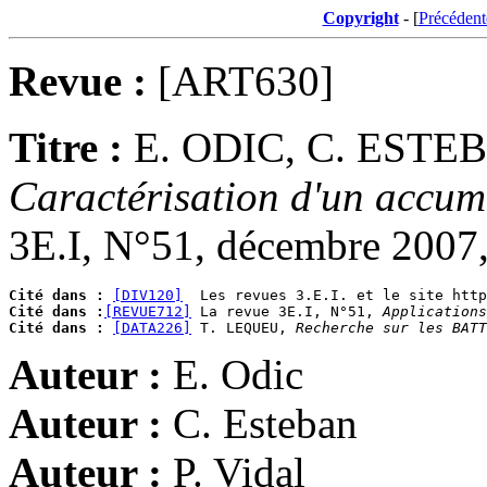
Copyright
- [
Précédent
Revue :
[ART630]
Titre :
E. ODIC, C. ESTEB
Caractérisation d'un accum
3E.I, N°51, décembre 2007,
Cité dans :
[DIV120]
Cité dans :
[REVUE712]
 La revue 3E.I, N°51, 
Applications
Cité dans :
[DATA226]
 T. LEQUEU, 
Recherche sur les BATT
Auteur :
E. Odic
Auteur :
C. Esteban
Auteur :
P. Vidal