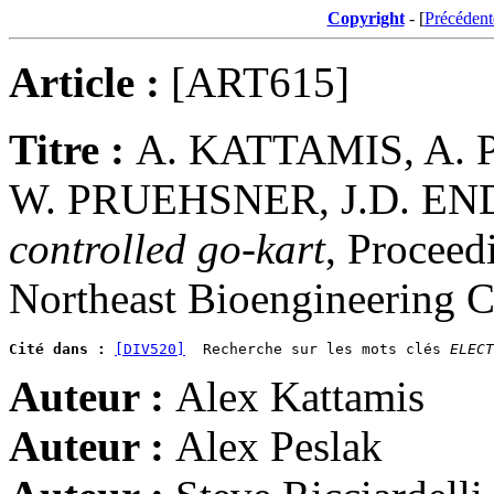
Copyright
- [
Précédent
Article :
[ART615]
Titre :
A. KATTAMIS, A. 
W. PRUEHSNER, J.D. E
controlled go-kart
, Proceed
Northeast Bioengineering C
Cité dans :
[DIV520]
  Recherche sur les mots clés 
ELECT
Auteur :
Alex Kattamis
Auteur :
Alex Peslak