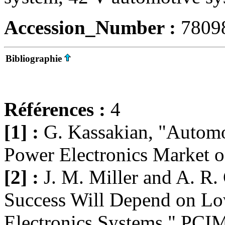
Accession_Number :
7809
Bibliographie
Références :
4
[1] :
G. Kassakian, "Automo
Power Electronics Market 
[2] :
J. M. Miller and A. R.
Success Will Depend on Low
Electronics Systems," PCIM