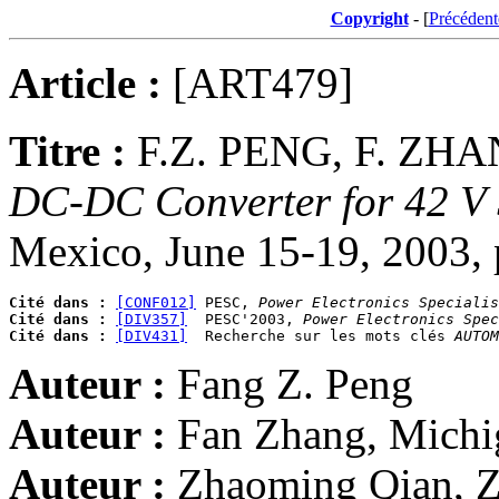
Copyright
- [
Précédent
Article :
[ART479]
Titre :
F.Z. PENG, F. ZHA
DC-DC Converter for 42 V 
Mexico, June 15-19, 2003, 
Cité dans :
[CONF012]
 PESC, 
Power Electronics Specialis
Cité dans :
[DIV357]
  PESC'2003, 
Power Electronics Spec
Cité dans :
[DIV431]
  Recherche sur les mots clés 
AUTOM
Auteur :
Fang Z. Peng
Auteur :
Fan Zhang, Michi
Auteur :
Zhaoming Qian, Z