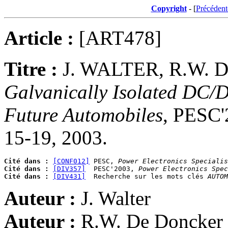
Copyright
- [
Précédent
Article :
[ART478]
Titre :
J. WALTER, R.W.
Galvanically Isolated DC/
Future Automobiles
, PESC'
15-19, 2003.
Cité dans :
[CONF012]
 PESC, 
Power Electronics Specialis
Cité dans :
[DIV357]
  PESC'2003, 
Power Electronics Spec
Cité dans :
[DIV431]
  Recherche sur les mots clés 
AUTOM
Auteur :
J. Walter
Auteur :
R.W. De Doncker 