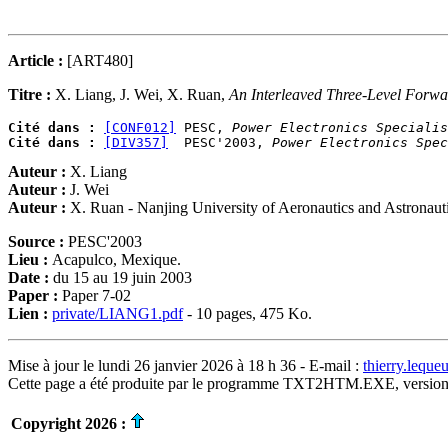
Article :
[ART480]
Titre :
X. Liang, J. Wei, X. Ruan,
An Interleaved Three-Level Forwa
Cité dans :
[CONF012]
 PESC, 
Power Electronics Specialis
Cité dans :
[DIV357]
  PESC'2003, 
Power Electronics Spec
Auteur :
X. Liang
Auteur :
J. Wei
Auteur :
X. Ruan - Nanjing University of Aeronautics and Astrona
Source :
PESC'2003
Lieu :
Acapulco, Mexique.
Date :
du 15 au 19 juin 2003
Paper :
Paper 7-02
Lien :
private/LIANG1.pdf
- 10 pages, 475 Ko.
Mise à jour le lundi 26 janvier 2026 à 18 h 36 - E-mail :
thierry.lequ
Cette page a été produite par le programme TXT2HTM.EXE, version
Copyright 2026 :