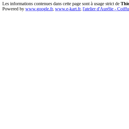
Les informations contenues dans cette page sont à usage strict de
Thi
Powered by
www.google.fr
,
www.e-kart.fr
,
l'atelier d'Aurélie - Coiff