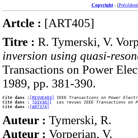
Copyright
- [
Précédent
Artcle :
[ART405]
Titre :
R. Tymerski, V. Vorp
inversion using quasi-reson
Transactions on Power Elect
1989, pp. 381-390.
Cité dans :
[REVUE403]
 IEEE 
Transactions on Power Electr
Cité dans :
[DIV367]
  Les revues 
IEEE Transactions on P
Cité dans :
[ART374]
Auteur :
Tymerski, R.
Auteur :
Vorperian, V.