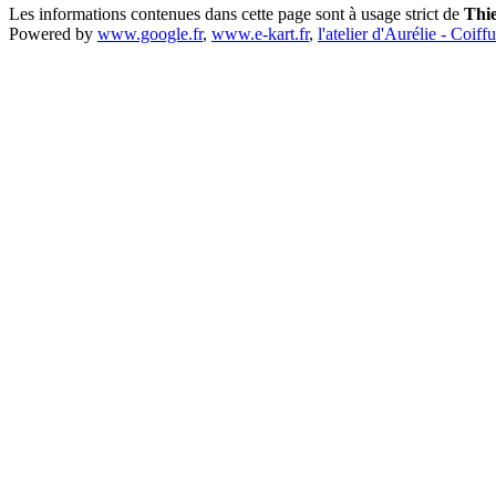
Les informations contenues dans cette page sont à usage strict de
Thi
Powered by
www.google.fr
,
www.e-kart.fr
,
l'atelier d'Aurélie - Coiff