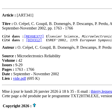
Article :
[ART341]
Titre :
O. Crépel, C. Goupil, B. Domengès, P. Descamps, P. Perdu, 
September-November 2002, pp. 1763 - 1766
Cité dans :
[REVUE377]
 Elsevier Science, 
Microelectronic
Cité dans :
[DIV312]
  ESREF'2002, 
13th European Symposi
Auteur :
O. Crépel, C. Goupil, B. Domengès, P. Descamps, P. Perdu
Source :
Microelectronics Reliability
Volume :
42
Issues :
9-29
Pages :
1763 - 1766
Date :
September - November 2002
Lien :
vide.pdf
(695 K)
Mise à jour le lundi 26 janvier 2026 à 18 h 35 - E-mail :
thierry.lequ
Cette page a été produite par le programme TXT2HTM.EXE, version
Copyright 2026 :