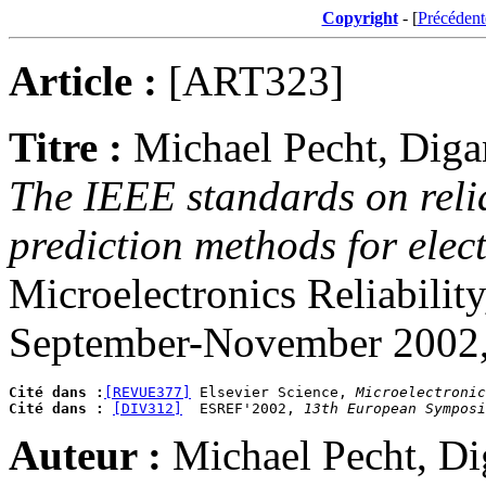
Copyright
- [
Précédent
Article :
[ART323]
Titre :
Michael Pecht, Diga
The IEEE standards on relia
prediction methods for elec
Microelectronics Reliabilit
September-November 2002,
Cité dans :
[REVUE377]
 Elsevier Science, 
Microelectronic
Cité dans :
[DIV312]
  ESREF'2002, 
13th European Symposi
Auteur :
Michael Pecht, Di