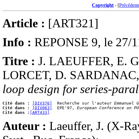
Copyright
- [
Précédent
Article :
[ART321]
Info :
REPONSE 9, le 27/1
Titre :
J. LAEUFFER, E. 
LORCET, D. SARDANAC
loop design for series-paral
Cité dans :
[DIV376]
  Recherche sur l'auteur 
Emmanuel G
Cité dans :
[DIV063]
  EPE'97, 
European Conference on PO
Cité dans :
[ART433]
Auteur :
Laeuffer, J. (X-R