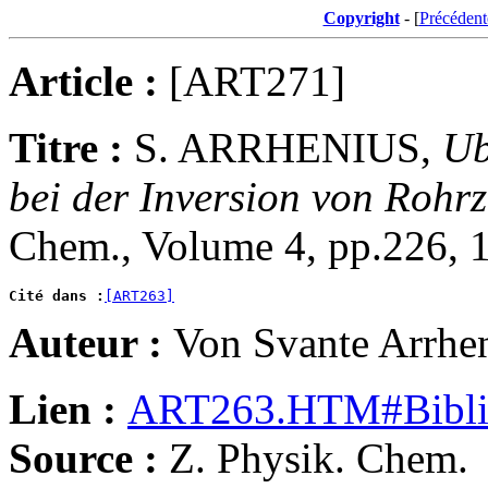
Copyright
- [
Précédent
Article :
[ART271]
Titre :
S. ARRHENIUS,
Ub
bei der Inversion von Rohr
Chem., Volume 4, pp.226, 
Cité dans :
[ART263]
Auteur :
Von Svante Arrhe
Lien :
ART263.HTM#Bibli
Source :
Z. Physik. Chem.