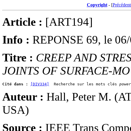
Copyright
- [
Précédent
Article :
[ART194]
Info :
REPONSE 69, le 06/
Titre :
CREEP AND STRES
JOINTS OF SURFACE-MO
Cité dans :
[DIV334]
  Recherche sur les mots clés 
power
Auteur :
Hall, Peter M. (A
USA)
Source :
IEEE Trans Compo