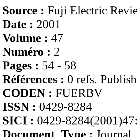
Source :
Fuji Electric Revi
Date :
2001
Volume :
47
Numéro :
2
Pages :
54 - 58
Références :
0 refs. Publis
CODEN :
FUERBV
ISSN :
0429-8284
SICI :
0429-8284(2001)47
Document_Type :
Journal