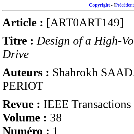
Copyright
- [
Précédent
Article :
[ART0ART149]
Titre :
Design of a High-Vo
Drive
Auteurs :
Shahrokh SAADA
PERIOT
Revue :
IEEE Transactions 
Volume :
38
Numéro :
1