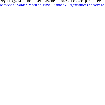
erry LEQUEU
et ne doivent pas être utilisées ou copiées par un tiers.
ure mixte et barbier
,
Maelline Travel Planner - Organisatrices de voyage