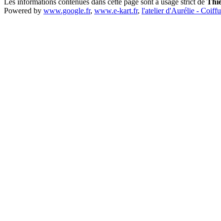
Les informations contenues dans cette page sont à usage strict de
Thi
Powered by
www.google.fr
,
www.e-kart.fr
,
l'atelier d'Aurélie - Coiff