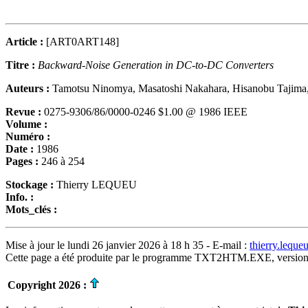
Article :
[ART0ART148]
Titre :
Backward-Noise Generation in DC-to-DC Converters
Auteurs :
Tamotsu Ninomya, Masatoshi Nakahara, Hisanobu Tajima
Revue :
0275-9306/86/0000-0246 $1.00 @ 1986 IEEE
Volume :
Numéro :
Date :
1986
Pages :
246 à 254
Stockage :
Thierry LEQUEU
Info. :
Mots_clés :
Mise à jour le lundi 26 janvier 2026 à 18 h 35 - E-mail :
thierry.lequ
Cette page a été produite par le programme TXT2HTM.EXE, version
Copyright 2026 :