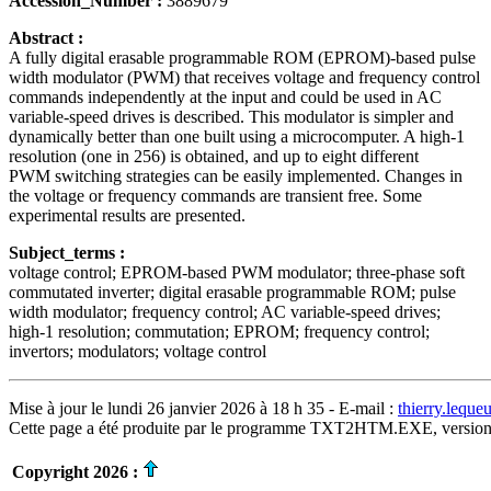
Accession_Number :
3889679
Abstract :
A fully digital erasable programmable ROM (EPROM)-based pulse
width modulator (PWM) that receives voltage and frequency control
commands independently at the input and could be used in AC
variable-speed drives is described. This modulator is simpler and
dynamically better than one built using a microcomputer. A high-1
resolution (one in 256) is obtained, and up to eight different
PWM switching strategies can be easily implemented. Changes in
the voltage or frequency commands are transient free. Some
experimental results are presented.
Subject_terms :
voltage control; EPROM-based PWM modulator; three-phase soft
commutated inverter; digital erasable programmable ROM; pulse
width modulator; frequency control; AC variable-speed drives;
high-1 resolution; commutation; EPROM; frequency control;
invertors; modulators; voltage control
Mise à jour le lundi 26 janvier 2026 à 18 h 35 - E-mail :
thierry.lequ
Cette page a été produite par le programme TXT2HTM.EXE, version
Copyright 2026 :