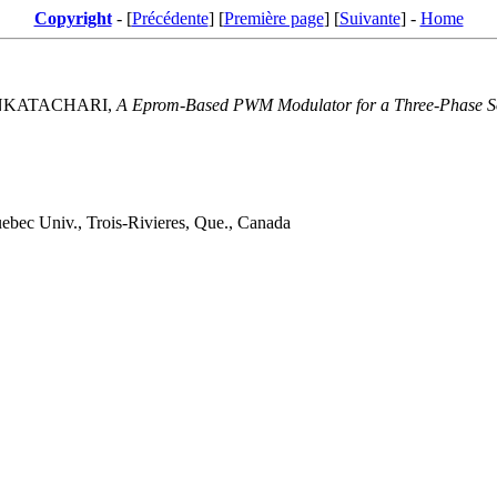
Copyright
- [
Précédente
] [
Première page
] [
Suivante
] -
Home
VENKATACHARI,
A Eprom-Based PWM Modulator for a Three-Phase So
ebec Univ., Trois-Rivieres, Que., Canada