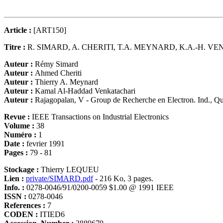
Article :
[ART150]
Titre :
R. SIMARD, A. CHERITI, T.A. MEYNARD, K.A.-H. 
Auteur :
Rémy Simard
Auteur :
Ahmed Cheriti
Auteur :
Thierry A. Meynard
Auteur :
Kamal Al-Haddad Venkatachari
Auteur :
Rajagopalan, V - Group de Recherche en Electron. Ind., Qu
Revue :
IEEE Transactions on Industrial Electronics
Volume :
38
Numéro :
1
Date :
fevrier 1991
Pages :
79 - 81
Stockage :
Thierry LEQUEU
Lien :
private/SIMARD.pdf
- 216 Ko, 3 pages.
Info. :
0278-0046/91/0200-0059 $1.00 @ 1991 IEEE
ISSN :
0278-0046
References :
7
CODEN :
ITIED6