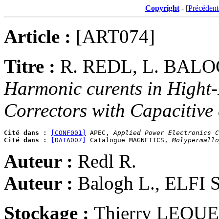
Copyright
- [
Précédent
Article :
[ART074]
Titre :
R. REDL, L. BAL
Harmonic curents in Hight
Correctors with Capacitive
Cité dans :
[CONF001]
 APEC, 
Applied Power Electronics C
Cité dans :
[DATA007]
 Catalogue MAGNETICS, 
Molypermallo
Auteur :
Redl R.
Auteur :
Balogh L., ELFI 
Stockage :
Thierry LEQU