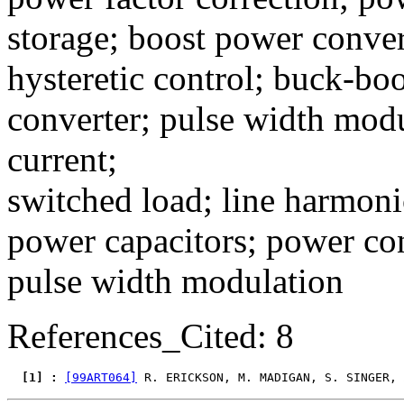
storage; boost power conver
hysteretic control; buck-bo
converter; pulse width mod
current;
switched load; line harmoni
power capacitors; power con
pulse width modulation
References_Cited: 8
  [1] : 
[99ART064]
 R. ERICKSON, M. MADIGAN, S. SINGER, 