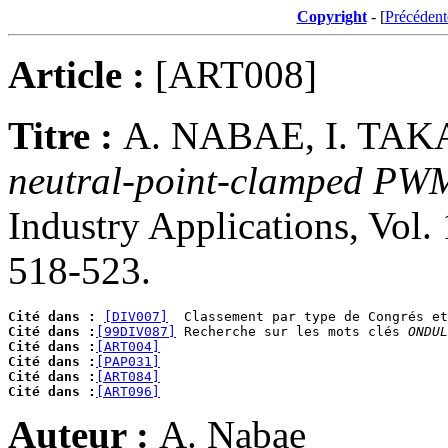
Copyright
- [
Précédent
Article :
[ART008]
Titre :
A. NABAE, I. TAK
neutral-point-clamped PWM
Industry Applications, Vol. 
518-523.
Cité dans :
[DIV007]
Cité dans :
[99DIV087]
 Recherche sur les mots clés 
ONDUL
Cité dans :
[ART004]
Cité dans :
[PAP031]
Cité dans :
[ART084]
Cité dans :
[ART096]
Auteur :
A. Nabae