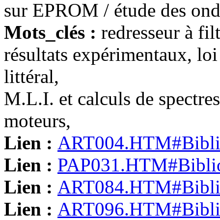
sur EPROM / étude des ondu
Mots_clés :
redresseur à fi
résultats expérimentaux, lo
littéral,
M.L.I. et calculs de spectre
moteurs,
Lien :
ART004.HTM#Bibli
Lien :
PAP031.HTM#Biblio
Lien :
ART084.HTM#Bibli
Lien :
ART096.HTM#Bibli