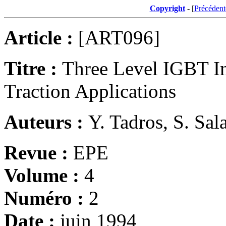
Copyright
- [
Précédent
Article :
[ART096]
Titre :
Three Level IGBT Inv
Traction Applications
Auteurs :
Y. Tadros, S. Sal
Revue :
EPE
Volume :
4
Numéro :
2
Date :
juin 1994