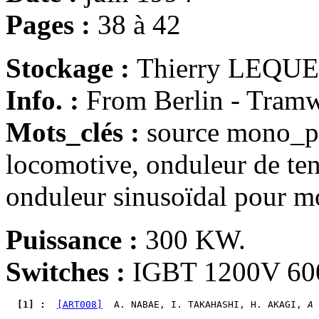
Pages :
38 à 42
Stockage :
Thierry LEQU
Info. :
From Berlin - Tram
Mots_clés :
source mono_ph
locomotive, onduleur de ten
onduleur sinusoïdal pour m
Puissance :
300 KW.
Switches :
IGBT 1200V 600
  [1] : 
[ART008]
  A. NABAE, I. TAKAHASHI, H. AKAGI, 
A 