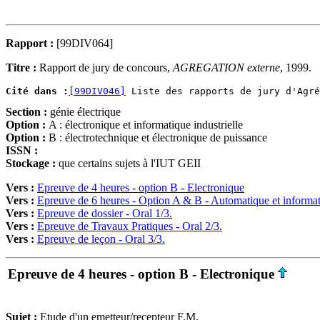
Rapport :
[99DIV064]
Titre :
Rapport de jury de concours,
AGREGATION externe
, 1999.
Cité dans :
[99DIV046]
Section :
génie électrique
Option :
A : électronique et informatique industrielle
Option :
B : électrotechnique et électronique de puissance
ISSN :
Stockage :
que certains sujets à l'IUT GEII
Vers :
Epreuve de 4 heures - option B - Electronique
Vers :
Epreuve de 6 heures - Option A & B - Automatique et informati
Vers :
Epreuve de dossier - Oral 1/3.
Vers :
Epreuve de Travaux Pratiques - Oral 2/3.
Vers :
Epreuve de leçon - Oral 3/3.
Epreuve de 4 heures - option B - Electronique
Sujet :
Etude d'un emetteur/recepteur F.M.