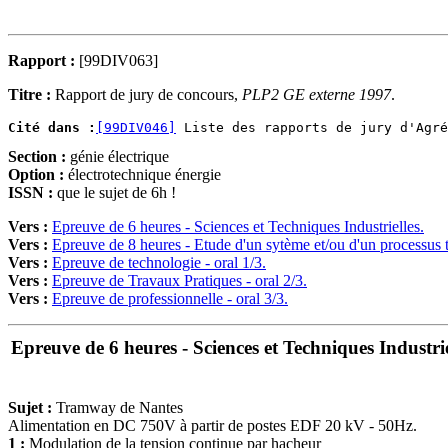
Rapport :
[99DIV063]
Titre :
Rapport de jury de concours,
PLP2 GE externe 1997
.
Cité dans :
[99DIV046]
Section :
génie électrique
Option :
électrotechnique énergie
ISSN :
que le sujet de 6h !
Vers :
Epreuve de 6 heures - Sciences et Techniques Industrielles.
Vers :
Epreuve de 8 heures - Etude d'un sytème et/ou d'un processus 
Vers :
Epreuve de technologie - oral 1/3.
Vers :
Epreuve de Travaux Pratiques - oral 2/3.
Vers :
Epreuve de professionnelle - oral 3/3.
Epreuve de 6 heures - Sciences et Techniques Industrie
Sujet :
Tramway de Nantes
Alimentation en DC 750V à partir de postes EDF 20 kV - 50Hz.
1 :
Modulation de la tension continue par hacheur