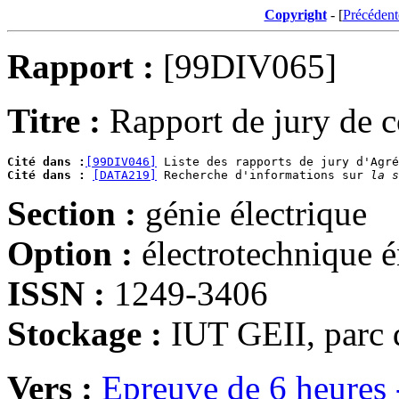
Copyright
- [
Précédent
Rapport :
[99DIV065]
Titre :
Rapport de jury de 
Cité dans :
[99DIV046]
Cité dans :
[DATA219]
 Recherche d'informations sur 
la s
Section :
génie électrique
Option :
électrotechnique é
ISSN :
1249-3406
Stockage :
IUT GEII, parc
Vers :
Epreuve de 6 heures 