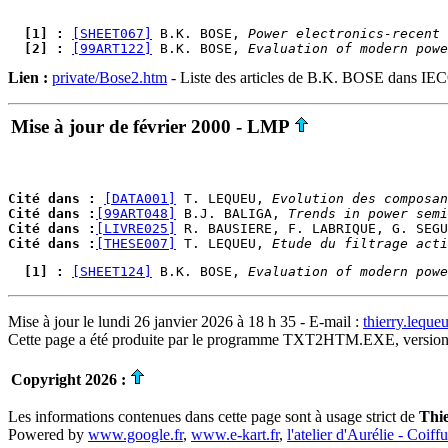
  [1] : 
[SHEET067]
 B.K. BOSE, 
Power electronics-recent 
  [2] : 
[99ART122]
 B.K. BOSE, 
Evaluation of modern powe
Lien :
private/Bose2.htm
- Liste des articles de B.K. BOSE dans IE
Mise à jour de février 2000 - LMP
Cité dans :
[DATA001]
 T. LEQUEU, 
Evolution des composan
Cité dans :
[99ART048]
 B.J. BALIGA, 
Trends in power semi
Cité dans :
[LIVRE025]
 R. BAUSIERE, F. LABRIQUE, G. SEGU
Cité dans :
[THESE007]
 T. LEQUEU, 
Etude du filtrage acti
  [1] : 
[SHEET124]
 B.K. BOSE, 
Evaluation of modern powe
Mise à jour le lundi 26 janvier 2026 à 18 h 35 - E-mail :
thierry.lequ
Cette page a été produite par le programme TXT2HTM.EXE, version
Copyright 2026 :
Les informations contenues dans cette page sont à usage strict de
Thi
Powered by
www.google.fr
,
www.e-kart.fr
,
l'atelier d'Aurélie - Coiff