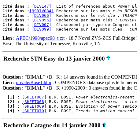
Cité dans :
[DIV147]
Cité dans :
[99DIV084]
 Recherche sur les mots clés 
RESON
Cité dans :
[DIV066]
  Recherche sur le mot clé : 
TRIAC*
Cité dans :
[DIV055]
  Recherche par mots clés : 
CONVERT
Cité dans :
[DIV007]
Cité dans :
[DIV099]
  Recherche sur les mots clés : 
CON
Lien :
APEC/1998/apec98_t.txt
- 18.7 Novel ZVS-ZCS Full-Bridge
Bose, The University of Tennessee, Knoxville, TN
Recherche STN Easy du 13 janvier 2000
Question :
"BIMAL" +B +K : 14 answers found in the COMPENDEX 
Lien :
private/Bose1.htm
- COMPENDEX database (plus le fichier en
Question :
"BIMAL" +B +K +1990-2000 : 0 answers found in the 
  [1] : 
[SHEET067]
 B.K. BOSE, 
Power electronics-recent 
  [2] : 
[SHEET068]
 B.K. BOSE, 
Power electronics - a tec
  [3] : 
[SHEET069]
 B.K. BOSE, 
Evolution of power semico
  [4] : 
[SHEET070]
 B.K. BOSE, 
Trends in motion control 
Recherche Catagne du 14 janvier 2000