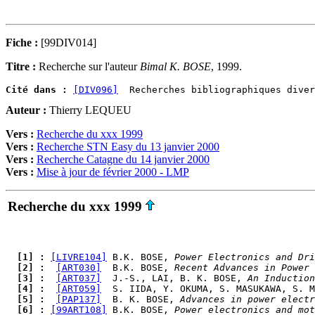
Fiche :
[99DIV014]
Titre :
Recherche sur l'auteur
Bimal K. BOSE
, 1999.
Cité dans :
[DIV096]
Auteur :
Thierry LEQUEU
Vers :
Recherche du xxx 1999
Vers :
Recherche STN Easy du 13 janvier 2000
Vers :
Recherche Catagne du 14 janvier 2000
Vers :
Mise à jour de février 2000 - LMP
Recherche du xxx 1999
  [1] : 
[LIVRE104]
 B.K. BOSE, 
Power Electronics and Dri
  [2] : 
[ART030]
  B.K. BOSE, 
Recent Advances in Power 
  [3] : 
[ART037]
  J.-S., LAI, B. K. BOSE, 
An Induction
  [4] : 
[ART059]
  S. IIDA, Y. OKUMA, S. MASUKAWA, S. M
  [5] : 
[PAP137]
  B. K. BOSE, 
Advances in power electr
  [6] : 
[99ART108]
 B.K. BOSE, 
Power electronics and mot